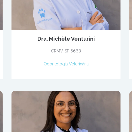
Dra. Michèle Venturini
CRMV-SP 6668
Odontologia Veterinária