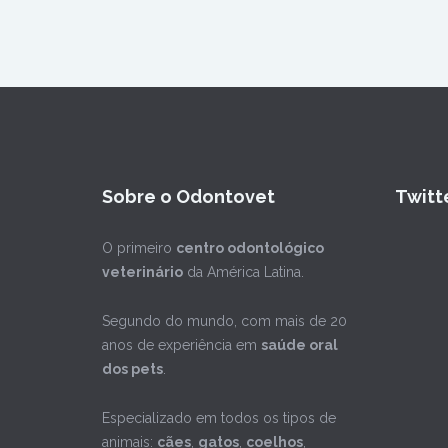
Sobre o Odontovet
Twitt
O primeiro
centro odontológico
veterinário
da América Latina.
Segundo do mundo, com mais de 20
anos de experiência em
saúde oral
dos pets
.
Especializado em todos os tipos de
animais:
cães
,
gatos
,
coelhos
,