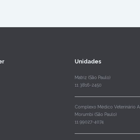
er
Unidades
Matriz (São Paulo)
11 3816-2450
Complexo Médico Veterinário 
Morumbi (São Paulo)
11 99027-4074