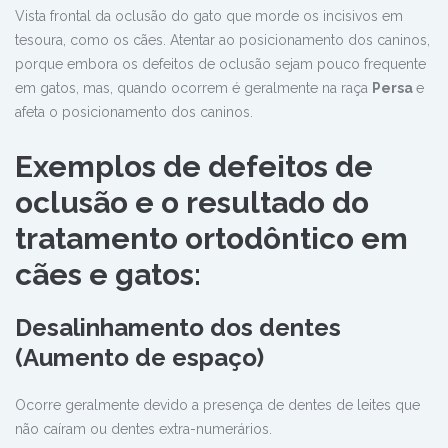
Vista frontal da oclusão do gato que morde os incisivos em
tesoura, como os cães. Atentar ao posicionamento dos caninos,
porque embora os defeitos de oclusão sejam pouco frequente
em gatos,
mas,
quando ocorrem é
geralmente
na raça
Persa
e
afeta o posicionamento dos caninos.
Exemplos de defeitos de
oclusão e o resultado do
tratamento ortodôntico em
cães e gatos:
Desalinhamento dos dentes
(Aumento de espaço)
Ocorre geralmente devido a presença de dentes de leites que
não caíram ou dentes extra-numerários.