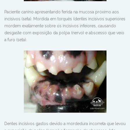
Paciente canino apresentando ferida na mucosa próximo aos
incisivos (seta). Mordida em torquês (dentes incisivos superiores
mordem exatamente sobre os incisivos infeiores, causando
desgaste com exposição da polpa (nervo) e abscesso que veio
a furo (seta).
Dentes incisivos gastos devido a mordedura incorreta que levou