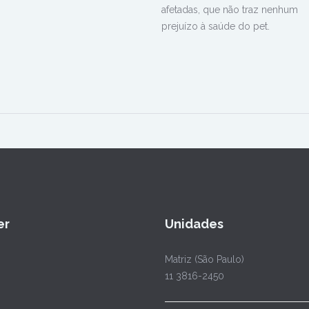
afetadas, que não traz nenhum
prejuízo à saúde do pet.
er
Unidades
Matriz (São Paulo)
11 3816-2450