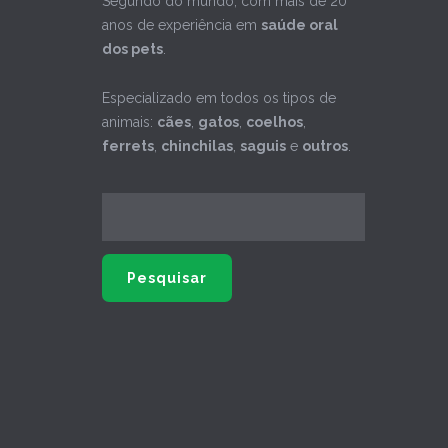
Segundo do mundo, com mais de 20
anos de experiência em
saúde oral
dos pets
.
Especializado em todos os tipos de
animais:
cães
,
gatos
,
coelhos
,
ferrets
,
chinchilas
,
saguis
e
outros
.