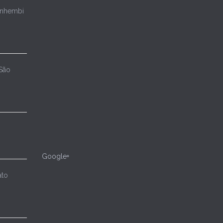
Anhembi
 São
Google+
ato