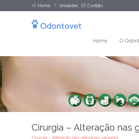
Home
Unidades
Contato
Home
O Odont
Cirurgia – Alteração nas 
Cirurgia – Alteração nas glândulas salivares