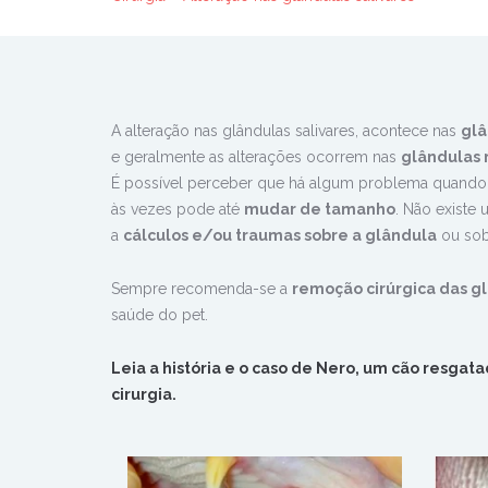
A alteração nas glândulas salivares, acontece n
as
glâ
e geralmente as alterações ocorrem nas
glândulas 
É possível perceber que há algum problema quando
às vezes pode até
mudar de tamanho
.
Não existe 
a
cálculos e/ou traumas sobre a glândula
ou so
Sempre recomenda-se a
remoção cirúrgica das gl
saúde do pet.
Leia a história e o caso de Nero, um cão resga
cirurgia.