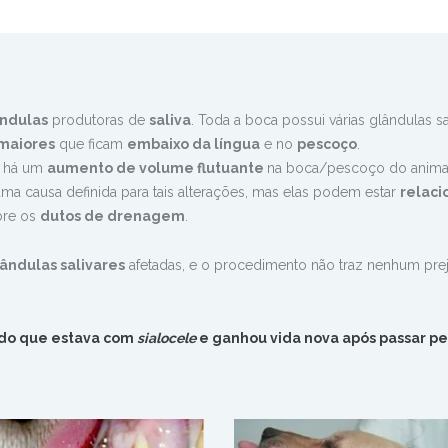
ndulas
produtoras de
saliva
. Toda a boca possui várias glândulas sa
maiores
que ficam
embaixo da língua
e no
pescoço
.
 há
um
aumento de volume flutuante
na boca/pescoço do anima
uma causa definida para tais alterações, mas elas podem estar
relaci
bre os
dutos de drenagem
.
ândulas salivares
afetadas, e o procedimento não traz nenhum prej
tado que estava com
sialocele
e ganhou vida nova após passar pe