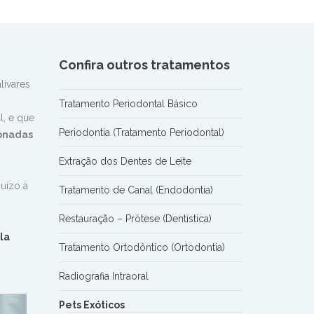
Confira outros tratamentos
livares
Tratamento Periodontal Básico
l
, e que
Periodontia (Tratamento Periodontal)
onadas
Extração dos Dentes de Leite
uízo à
Tratamento de Canal (Endodontia)
Restauração – Prótese (Dentística)
la
Tratamento Ortodôntico (Ortodontia)
Radiografia Intraoral
Pets Exóticos