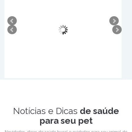
Dr. Herbert Corrêa
Dr. Herber
CRMV-SP 7158
CRMV-SP
Leia mais
Leia m
Notícias e Dicas
de saúde
para seu pet