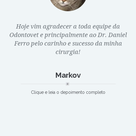
Sou mãe da Pepitinha que esteve ai em
Hoje vim agradecer a toda equipe da
tratamento periodental e de coração eu te
Odontovet e principalmente ao Dr. Daniel
Ferro pelo carinho e sucesso da minha
agradeço. Valeu cada centavo!
cirurgia!
Pepitinha
Markov
Clique e leia o depoimento completo
Clique e leia o depoimento completo
Clique e leia o depoimento completo
Clique e leia o depoimento completo
Clique e leia o depoimento completo
Clique e leia o depoimento completo
Clique e leia o depoimento completo
Clique e leia o depoimento completo