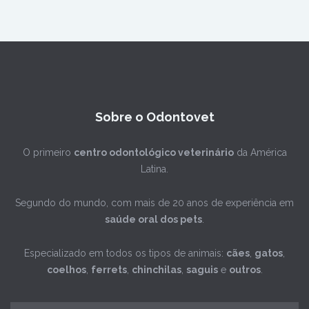
Sobre o Odontovet
O primeiro
centro odontológico veterinário
da América
Latina.
Segundo do mundo, com mais de 20 anos de experiência em
saúde oral dos pets
.
Especializado em todos os tipos de animais:
cães
,
gatos
,
coelhos
,
ferrets
,
chinchilas
,
saguis
e
outros
.