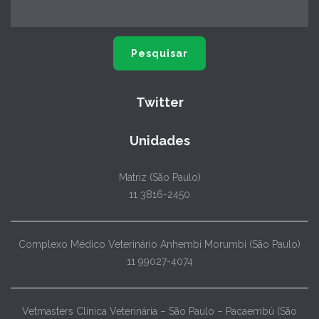
Twitter
Unidades
Matriz (São Paulo)
11 3816-2450
Complexo Médico Veterinário Anhembi Morumbi (São Paulo)
11 99027-4074
Vetmasters Clínica Veterinária – São Paulo – Pacaembú (São
Paulo)
11 3082-3532
ANIMALTEC (Jundiaí – SP)
11 4587-5928