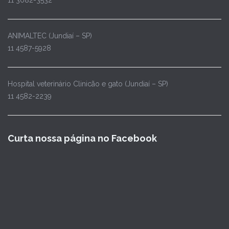
11 3082-3532
ANIMALTEC (Jundiaí – SP)
11 4587-5928
Hospital veterinário Clinicão e gato (Jundiaí – SP)
11 4582-2239
Curta nossa página no Facebook