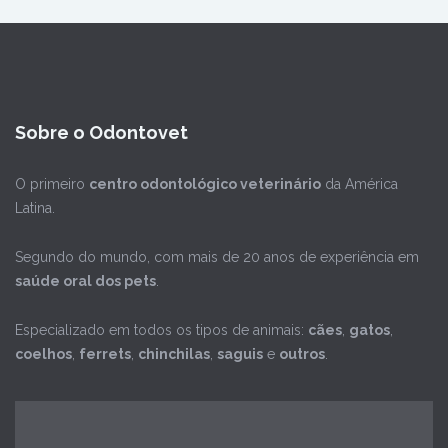
Sobre o Odontovet
O primeiro
centro odontológico veterinário
da América
Latina.
Segundo do mundo, com mais de 20 anos de experiência em
saúde oral dos pets
.
Especializado em todos os tipos de animais:
cães
,
gatos
,
coelhos
,
ferrets
,
chinchilas
,
saguis
e
outros
.