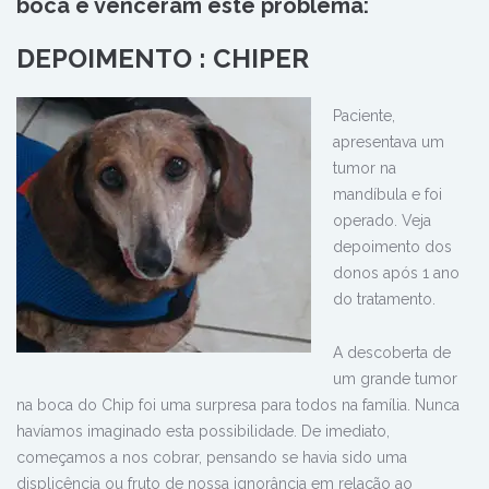
boca e venceram este problema:
DEPOIMENTO : CHIPER
Paciente,
apresentava um
tumor na
mandíbula e foi
operado. Veja
depoimento dos
donos após 1 ano
do tratamento.
A descoberta de
um grande tumor
na boca do Chip foi uma surpresa para todos na família. Nunca
havíamos imaginado esta possibilidade. De imediato,
começamos a nos cobrar, pensando se havia sido uma
displicência ou fruto de nossa ignorância em relação ao