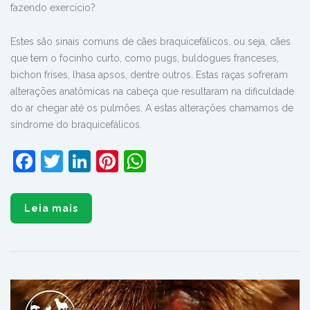
fazendo exercício?
Estes são sinais comuns de cães braquicefálicos, ou seja, cães
que tem o focinho curto, como pugs, buldogues franceses,
bichon frises, lhasa apsos, dentre outros. Estas raças sofreram
alterações anatômicas na cabeça que resultaram na dificuldade
do ar chegar até os pulmões. A estas alterações chamamos de
síndrome do braquicefálicos.
Facebook
Twitter
LinkedIn
Pinterest
WhatsApp
Leia mais