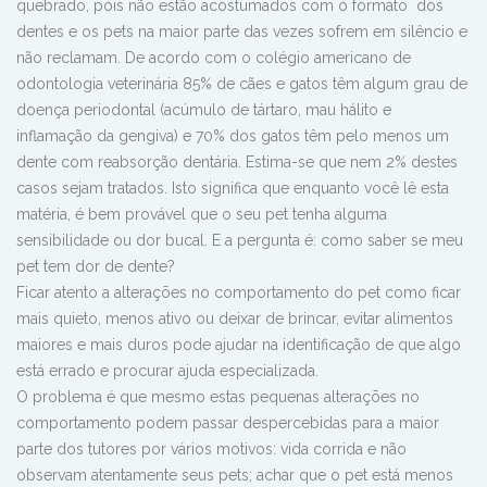
quebrado, pois não estão acostumados com o formato dos
dentes e os pets na maior parte das vezes sofrem em silêncio e
não reclamam. De acordo com o colégio americano de
odontologia veterinária 85% de cães e gatos têm algum grau de
doença periodontal (acúmulo de tártaro, mau hálito e
inflamação da gengiva) e 70% dos gatos têm pelo menos um
dente com reabsorção dentária. Estima-se que nem 2% destes
casos sejam tratados. Isto significa que enquanto você lê esta
matéria, é bem provável que o seu pet tenha alguma
sensibilidade ou dor bucal. E a pergunta é:
como saber se meu
pet tem dor de dente?
Ficar atento a alterações no comportamento do pet como ficar
mais quieto, menos ativo ou deixar de brincar, evitar alimentos
maiores e mais duros pode ajudar na identificação de que algo
está errado e procurar ajuda especializada.
O problema é que mesmo estas pequenas alterações no
comportamento podem passar despercebidas para a maior
parte dos tutores por vários motivos: vida corrida e não
observam atentamente seus pets; achar que o pet está menos