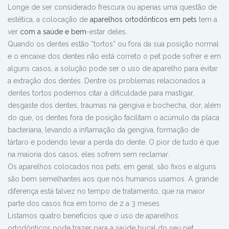
Longe de ser considerado frescura ou apenas uma questão de
estética, a colocação de
aparelhos ortodônticos em pets
tem a
ver
com a saúde e bem
-estar deles.
Quando os dentes estão “tortos” ou fora da sua posição normal
e o encaixe dos dentes não está correto o pet pode sofrer e em
alguns casos, a solução pode ser o uso de aparelho para evitar
a extração dos dentes. Dentre os problemas relacionados a
dentes tortos podemos citar a dificuldade para mastigar,
desgaste dos dentes, traumas na gengiva e bochecha, dor, além
do que, os dentes fora de posição facilitam o acúmulo da placa
bacteriana, levando a inflamação da gengiva, formação de
tártaro e podendo levar a perda do dente. O pior de tudo é que
na maioria dos casos, eles sofrem sem reclamar.
Os aparelhos colocados nos pets, em geral, são fixos e alguns
são bem semelhantes aos que nós humanos usamos. A grande
diferença está talvez no tempo de tratamento, que na maior
parte dos casos fica em torno de 2 a 3 meses.
Listamos quatro benefícios que o uso de aparelhos
ortodônticos pode trazer para a saúde bucal do seu pet.