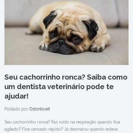
Seu cachorrinho ronca? Saiba como
um dentista veterinário pode te
ajudar!
Postado por
Odontovet
Seu cachorrinho ronca? Faz ruído na respiração quando fica
agitado? Fica cansado rápido? Já desmaiou quando estava