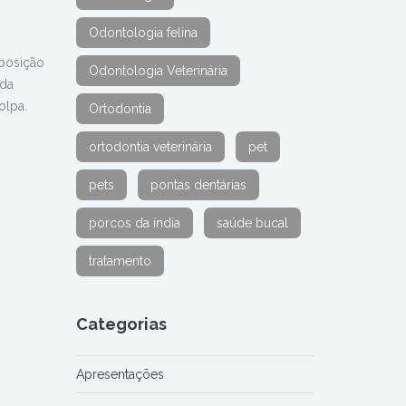
Odontologia felina
posição
Odontologia Veterinária
 da
olpa.
Ortodontia
ortodontia veterinária
pet
pets
pontas dentárias
porcos da índia
saúde bucal
tratamento
Categorias
Apresentações