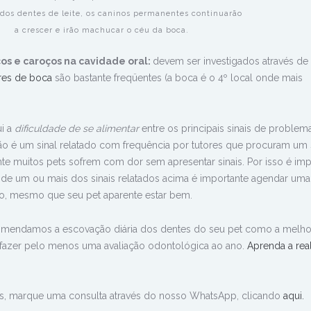
 dos dentes de leite, os caninos permanentes continuarão
a crescer e irão machucar o céu da boca.
s e caroços na cavidade oral:
devem ser investigados através de 
res de boca
são bastante freqüentes (a boca é o 4º local onde mais
i a
dificuldade de se alimentar
entre os principais sinais de problem
ão é um sinal relatado com frequência por tutores que procuram um 
nte muitos pets sofrem com dor sem apresentar sinais. Por isso é imp
ia de um ou mais dos sinais relatados acima é importante agendar uma
io, mesmo que seu pet aparente estar bem.
omendamos a escovação diária dos dentes do seu pet como a melho
 fazer pelo menos uma avaliação odontológica ao ano.
Aprenda a real
os, marque uma consulta através do nosso WhatsApp, clicando
aqui.