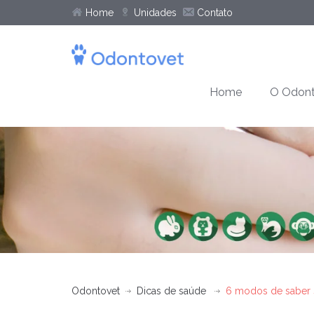
Home
Unidades
Contato
Home
O Odont
Odontovet
Dicas de saúde
6 modos de saber 