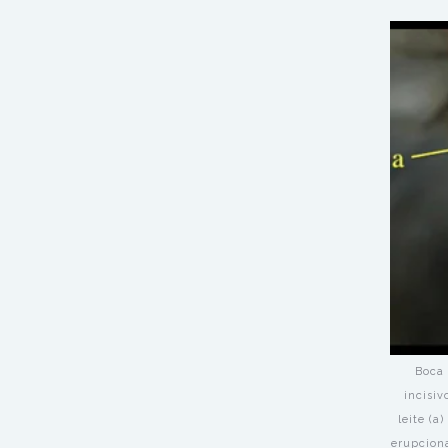
Boca 
incisiv
leite (a
erupcion