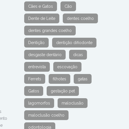
Cães e Gatos
Cão
Dente de Leite
dentes coelho
dentes grandes coelho
Dentição
dentição difiodonte
desgaste dentário
dicas
entrevista
escovação
Ferrets
filhotes
gatas
Gatos
gestação pet
lagomorfos
maloclusão
s
maloclusão coelho
ento
de
odontologia