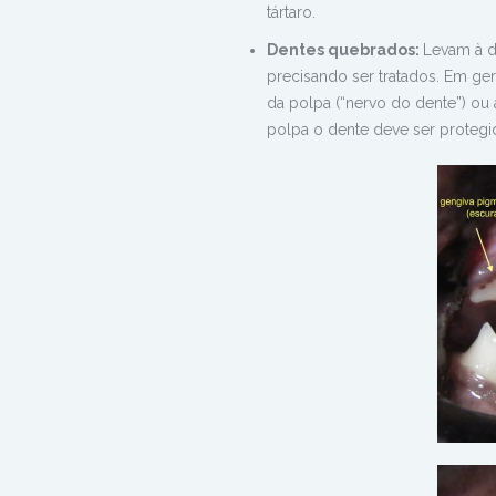
tártaro.
Dentes quebrados:
L
evam à d
precisando ser tratados. Em ge
da polpa (“nervo do dente”) ou
polpa o dente deve ser protegi