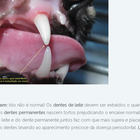
ram:
Isto não é normal! Os
dentes de leite
devem ser extraídos o qua
os
dentes permanentes
nascem tortos prejudicando o encaixe norma
 leite e do dente permanente juntos faz com que mais sujeira e placa
es dentes levando ao aparecimento precoce da doença periodontal.