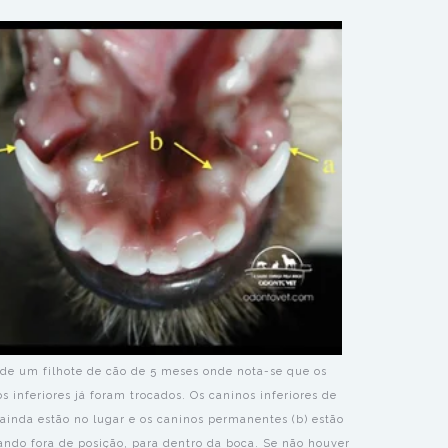
de um filhote de cão de 5 meses onde nota-se que os
os inferiores já foram trocados. Os caninos inferiores de
) ainda estão no lugar e os caninos permanentes (b) estão
ando fora de posição, para dentro da boca. Se não houver