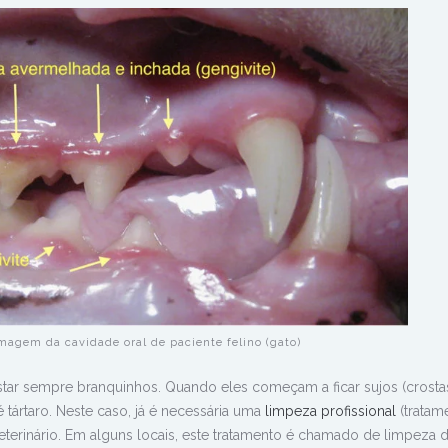
magem da cavidade oral de paciente felino (gato)
tar sempre branquinhos. Quando eles começam a ficar sujos (crosta
 tártaro. Neste caso, já é necessária uma
limpeza profissional
(tratam
eterinário. Em alguns locais, este tratamento é chamado de limpeza 