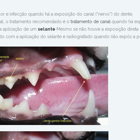
or e infecção quando há a exposição do canal (“nervo”) do dente,
ral, o tratamento recomendado é o
tratamento de canal
quando há ex
 a aplicação de um
selante
Mesmo se não houve a exposição direta
do com a aplicação do selante e radiografado quando não expôs a p