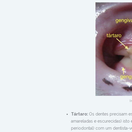
I
Tártaro:
Os dentes precisam es
amareladas e escurecidas) isto é
periodontal) com um dentista-v