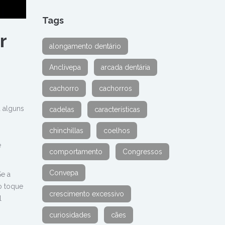
Tags
r
alongamento dentário
Anclivepa
arcada dentária
cachorro
cachorros
 alguns
cadelas
características
chinchillas
coelhos
e
comportamento
Congressos
Convepa
Se a
o toque
crescimento excessivo
l
curiosidades
cães