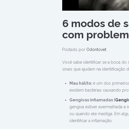
6 modos de s
com problem
Postado por
Odontovet
Você sabe identificar se a boca do
sinais que ajudam na identificação 
Mau hálito:
é um dos primeiros
existem bactérias causando pro
Gengivas inflamadas (
Gengiv
gengiva estiver avermelhada e i
ou quando ele mastiga. Em algun
identificar a inflamação.