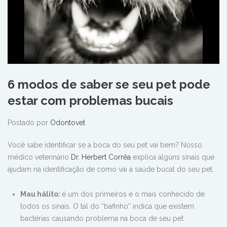
6 modos de saber se seu pet pode
estar com problemas bucais
Postado por
Odontovet
Você sabe identificar se a boca do seu pet vai bem? Nosso
médico veterinário
Dr. Herbert Corrêa
explica alguns sinais que
ajudam na identificação de como vai a saúde bucal do seu pet.
Mau hálito:
é um dos primeiros e o mais conhecido de
todos os sinais. O tal do “bafinho” indica que existem
bactérias causando problema na boca de seu pet.