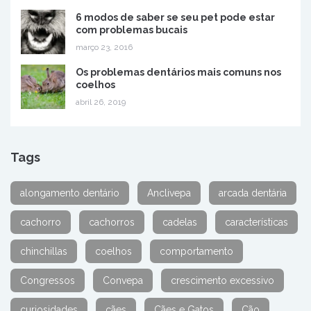
6 modos de saber se seu pet pode estar
com problemas bucais
março 23, 2016
Os problemas dentários mais comuns nos
coelhos
abril 26, 2019
Tags
alongamento dentário
Anclivepa
arcada dentária
cachorro
cachorros
cadelas
características
chinchillas
coelhos
comportamento
Congressos
Convepa
crescimento excessivo
curiosidades
cães
Cães e Gatos
Cão