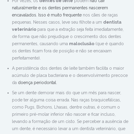
Por vezes, os
dentes de leite
podem
não cair
naturalmente
e os dentes permanentes nascerem
encavalados. Isso é muito frequente
nos cães de raças
pequenas. Nesses casos, leve seu filhote a um
dentista
veterinário
para que a extração seja feita imediatamente,
de forma que não prejudique o crescimento dos dentes
permanentes, causando uma
maloclusão
(que é quando
os dentes ficam fora de posição e não se encaixam
perfeitamente).
A persistência dos dentes de leite também facilita o maior
acúmulo de placa bacteriana e o desenvolvimento precoce
da
doença periodontal
.
Se um dente demorar mais do que um mês para nascer,
pode ter alguma coisa errada. Nas raças braquicefálicas,
como Pugs, Bichons, Lhasas, dentre outras, é comum o
primeiro pré-molar inferior não nascer e ficar incluso,
levando a formação de um cisto. Se perceber a ausência de
um dente, é necessário levar a um dentista veterinário, que