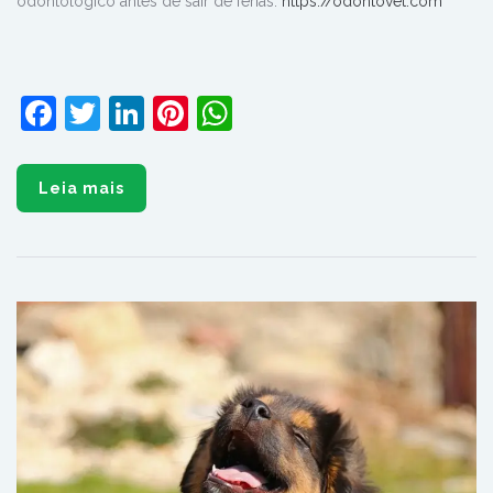
odontológico antes de sair de férias:
https://odontovet.com
Facebook
Twitter
LinkedIn
Pinterest
WhatsApp
Leia mais