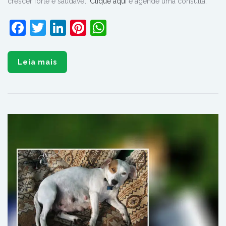
crescer forte e saudável.
Clique aqui
e agende uma consulta.
Facebook
Twitter
LinkedIn
Pinterest
WhatsApp
Leia mais