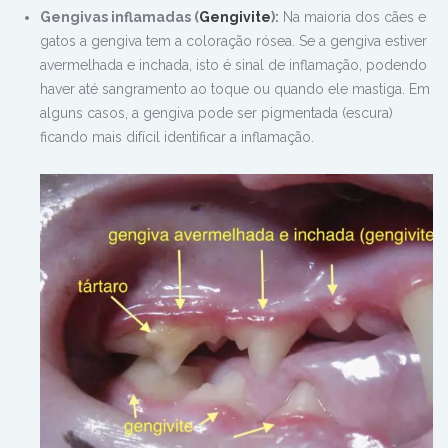
Gengivas inflamadas (
Gengivite
):
Na maioria dos cães e
gatos a gengiva tem a coloração rósea. Se a gengiva estiver
avermelhada e inchada, isto é sinal de inflamação, podendo
haver até sangramento ao toque ou quando ele mastiga. Em
alguns casos, a gengiva pode ser pigmentada (escura)
ficando mais difícil identificar a inflamação.