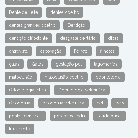
Dente de Leite
dentes coelho
dentes grandes coelho
Dentição
dentição difiodonte
desgaste dentário
dicas
entrevista
escovação
Ferrets
filhotes
gatas
Gatos
gestação pet
lagomorfos
maloclusão
maloclusão coelho
odontologia
Odontologia felina
Odontologia Veterinária
Ortodontia
ortodontia veterinária
pet
pets
pontas dentárias
porcos da índia
saúde bucal
tratamento