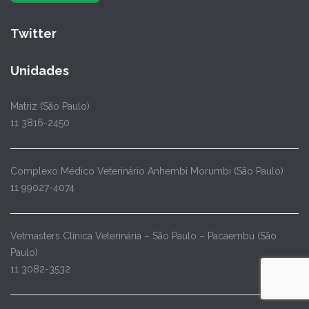
Twitter
Unidades
Matriz (São Paulo)
11 3816-2450
Complexo Médico Veterinário Anhembi Morumbi (São Paulo)
11 99027-4074
Vetmasters Clínica Veterinária – São Paulo – Pacaembú (São
Paulo)
11 3082-3532