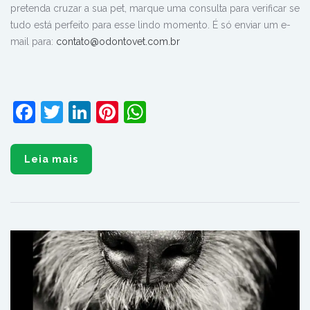
pretenda cruzar a sua pet, marque uma consulta para verificar se
tudo está perfeito para esse lindo momento. É só enviar um e-
mail para
:
contato@odontovet.com.br
Facebook
Twitter
LinkedIn
Pinterest
WhatsApp
Leia mais