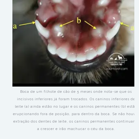
Boca de um filhote de cão de 5 meses onde nota-se que os
incisivos inferiores já foram trocados. Os caninos inferiores de
leite (a) ainda estão no lugar e os caninos permanentes (b) estão
erupcionando fora de posição, para dentro da boca. Se não houve
extração dos dentes de leite, os caninos permanentes continuarão
a crescer e irão machucar o céu da boca.