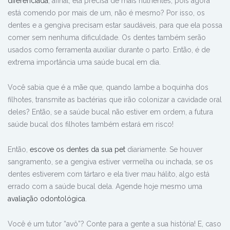
diferenciada
, afinal, ela precisa de mais nutrientes, pois agora
está comendo por mais de um, não é mesmo? Por isso, os
dentes e a gengiva precisam estar saudáveis, para que ela possa
comer sem nenhuma dificuldade. Os dentes também serão
usados como ferramenta auxiliar durante o parto. Então, é de
extrema importância uma saúde bucal em dia.
Você sabia que é a mãe que, quando lambe a boquinha dos
filhotes, transmite as bactérias que irão colonizar a cavidade oral
deles? Então, se a saúde bucal não estiver em ordem, a futura
saúde bucal dos filhotes também estará em risco!
Então,
escove os dentes da sua pet
diariamente. Se houver
sangramento, se a gengiva estiver vermelha ou inchada, se os
dentes estiverem com tártaro e ela tiver mau hálito, algo está
errado com a saúde bucal dela. Agende hoje mesmo uma
avaliação odontológica
.
Você é um tutor “avô”? Conte para a gente a sua história! E, caso