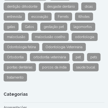
dentição difiodonte
desgaste dentário
dicas
entrevista
escovação
Ferrets
filhotes
gatas
Gatos
gestação pet
lagomorfos
maloclusão
maloclusão coelho
odontologia
Odontologia felina
Odontologia Veterinária
Ortodontia
ortodontia veterinária
pet
pets
pontas dentárias
porcos da índia
saúde bucal
tratamento
Categorias
Apresentações