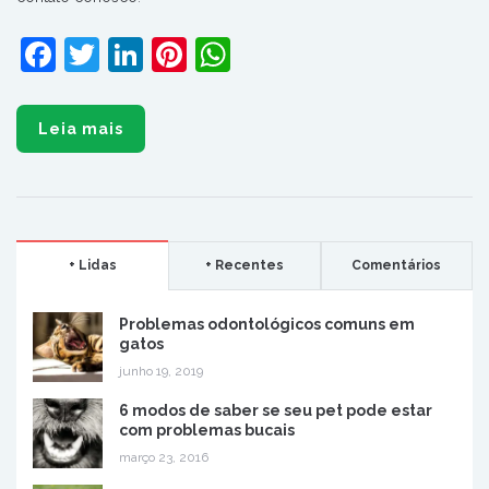
Facebook
Twitter
LinkedIn
Pinterest
WhatsApp
Leia mais
+ Lidas
+ Recentes
Comentários
Problemas odontológicos comuns em
gatos
junho 19, 2019
6 modos de saber se seu pet pode estar
com problemas bucais
março 23, 2016