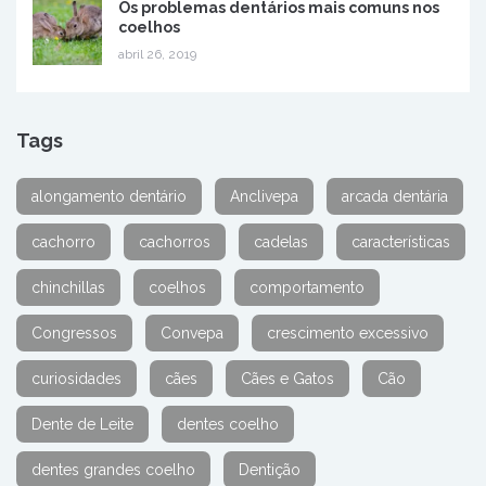
Os problemas dentários mais comuns nos
coelhos
abril 26, 2019
Tags
alongamento dentário
Anclivepa
arcada dentária
cachorro
cachorros
cadelas
características
chinchillas
coelhos
comportamento
Congressos
Convepa
crescimento excessivo
curiosidades
cães
Cães e Gatos
Cão
Dente de Leite
dentes coelho
dentes grandes coelho
Dentição