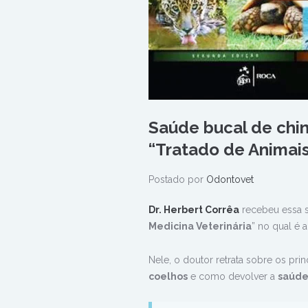
Saúde bucal de chinc
“Tratado de Animais
Postado por
Odontovet
Dr. Herbert Corrêa
recebeu essa s
Medicina Veterinária
” no qual é 
Nele, o doutor retrata sobre os prin
coelhos
e como devolver a
saúd