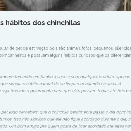
s hábitos dos chinchilas
ular de pet de estimação pois são animais fofos, pequenos, silencio
 companheiros e possuem alguns hábitos curiosos que os diferenci
e limpam tomando um banho à seco e sem qualquer produto, apenas
 que simula o hábito natural de se limparem rolando na areia. A
seja trocado regularmente para que eles possam tomar até três b
 pet logo percebem que o chinchila geralmente passa o dia dormind
urnos. Isso não significa que ele não fique acordado durante o dia, 
ntos. Um bom amigo pra quem gosta de ficar acordado até altas hor