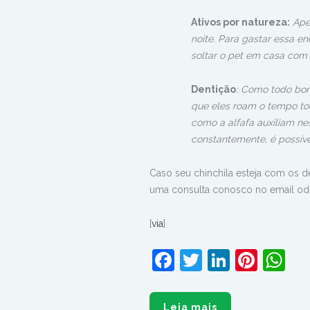
Ativos por natureza:
Apen
noite. Para gastar essa e
soltar o pet em casa com f
Dentição
: Como todo bom
que eles roam o tempo to
como a alfafa auxiliam ne
constantemente, é possív
Caso seu chinchila esteja com os d
uma consulta conosco no email od
[
via
]
Facebook
Twitter
LinkedI
Pinte
W
Leia mais