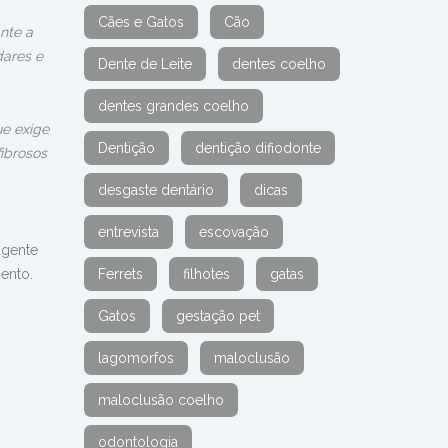
Cães e Gatos
Cão
nte a
dares e
Dente de Leite
dentes coelho
dentes grandes coelho
ue exige
Dentição
dentição difiodonte
ibrosos
desgaste dentário
dicas
entrevista
escovação
agente
ento.
Ferrets
filhotes
gatas
Gatos
gestação pet
lagomorfos
maloclusão
maloclusão coelho
odontologia