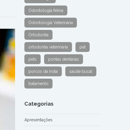
Odontologia felina
Odontologia Veterinária
Ortodontia
ortodontia veterinária
pet
pets
pontas dentárias
porcos da índia
saúde bucal
tratamento
Categorias
Apresentações