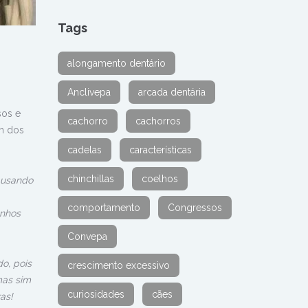
Tags
alongamento dentário
Anclivepa
arcada dentária
sos e
cachorro
cachorros
am dos
cadelas
características
chinchillas
coelhos
 usando
comportamento
Congressos
anhos
Convepa
o, pois
crescimento excessivo
mas sim
curiosidades
cães
as!