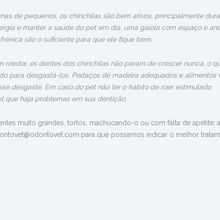
as de pequenos, os chinchilas são bem ativos, principalmente dura
nergia e manter a saúde do pet em dia, uma gaiola com espaço e an
rênica são o suficiente para que ele fique bem.
 roedor, os dentes dos chinchilas não param de crescer nunca, o q
do para desgastá-los. Pedaços de madeira adequados e alimentos f
sse desgaste. Em caso do pet não ter o hábito de roer estimulado
el que haja problemas em sua dentição.
entes muito grandes, tortos, machucando-o ou com falta de apetite, 
ontovet@odontovet.com para que possamos indicar o melhor tratam
n
rest
hatsApp