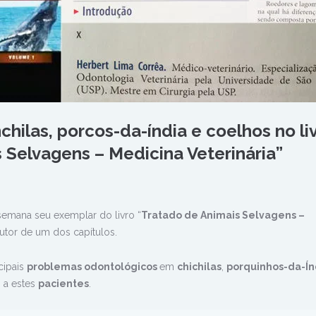
hilas, porcos-da-índia e coelhos no li
 Selvagens – Medicina Veterinária”
emana seu exemplar do livro “
Tratado de Animais Selvagens –
autor de um dos capítulos.
cipais
problemas odontológicos
em
chichilas
,
porquinhos-da-Ín
e
a estes
pacientes
.