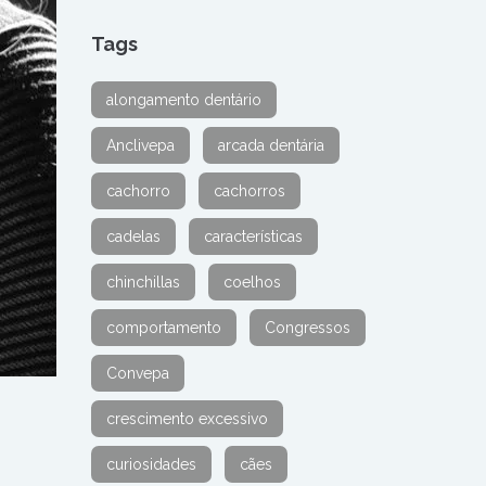
Tags
alongamento dentário
Anclivepa
arcada dentária
cachorro
cachorros
cadelas
características
chinchillas
coelhos
comportamento
Congressos
Convepa
crescimento excessivo
curiosidades
cães