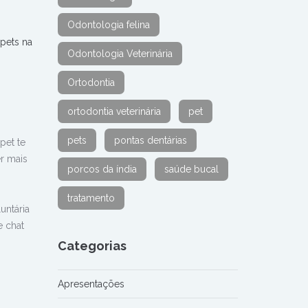
Odontologia felina
pets na
Odontologia Veterinária
Ortodontia
ortodontia veterinária
pet
pets
pontas dentárias
pet te
r mais
porcos da índia
saúde bucal
tratamento
untária
e chat
Categorias
Apresentações