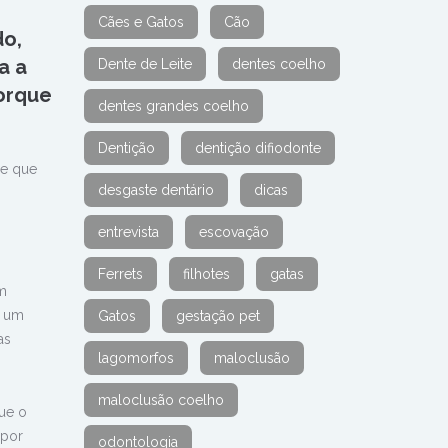
Cães e Gatos
Cão
do,
a a
Dente de Leite
dentes coelho
porque
dentes grandes coelho
Dentição
dentição difiodonte
de que
desgaste dentário
dicas
entrevista
escovação
Ferrets
filhotes
gatas
am
r um
Gatos
gestação pet
as
lagomorfos
maloclusão
maloclusão coelho
que o
 por
odontologia