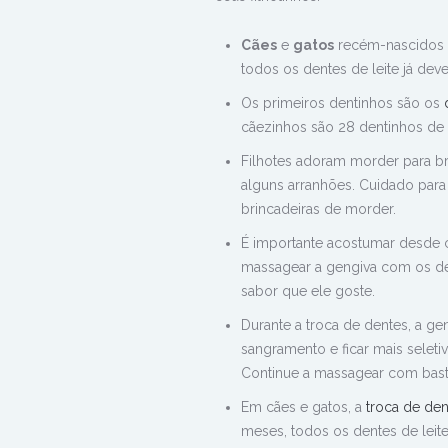
Cães
e
gatos
recém-nascidos 
todos os dentes de leite já dev
Os primeiros dentinhos são os
cãezinhos são 28 dentinhos de l
Filhotes adoram morder para br
alguns arranhões. Cuidado par
brincadeiras de morder.
É importante acostumar desde c
massagear a gengiva com os ded
sabor que ele goste.
Durante a troca de dentes, a ge
sangramento e ficar mais seleti
Continue a massagear com basta
Em cães e gatos, a
troca de den
meses, todos os dentes de leit