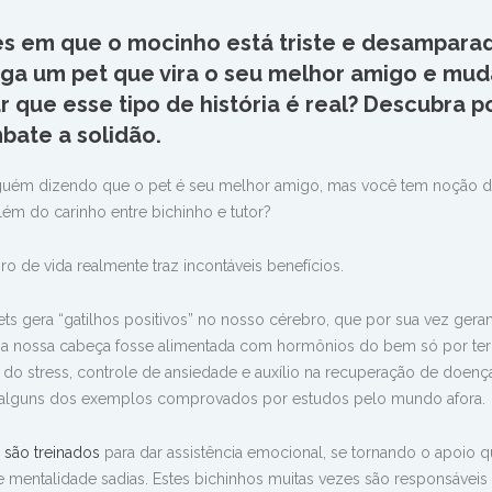
mes em que o mocinho está triste e desampara
ga um pet que vira o seu melhor amigo e mud
ar que esse tipo de história é real? Descubra 
bate a solidão.
lguém dizendo que o pet é seu melhor amigo, mas você tem noção 
lém do carinho entre bichinho e tutor?
o de vida realmente traz incontáveis benefícios.
s gera “gatilhos positivos” no nosso cérebro, que por sua vez ger
e a nossa cabeça fosse alimentada com hormônios do bem só por te
do stress, controle de ansiedade e auxílio na recuperação de doenç
só alguns dos exemplos comprovados por estudos pelo mundo afora.
 são treinados
para dar assistência emocional, se tornando o apoio 
 e mentalidade sadias. Estes bichinhos muitas vezes são responsáveis