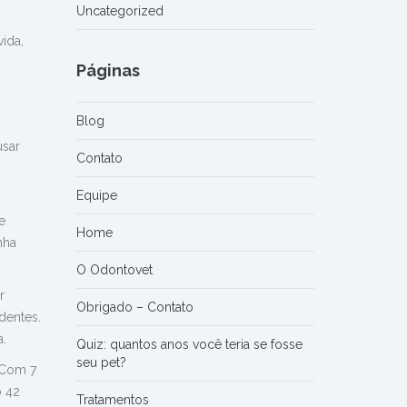
Uncategorized
ida,
Páginas
Blog
usar
Contato
Equipe
e
Home
nha
O Odontovet
r
Obrigado – Contato
dentes.
a.
Quiz: quantos anos você teria se fosse
seu pet?
 Com 7
o 42
Tratamentos