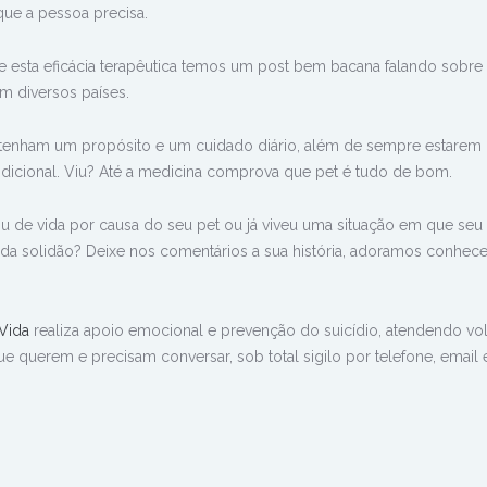
que a pessoa precisa.
bre esta eficácia terapêutica temos um post bem bacana falando sobre
m diversos países.
 tenham um propósito e um cuidado diário, além de sempre estarem
dicional. Viu? Até a medicina comprova que pet é tudo de bom.
de vida por causa do seu pet ou já viveu uma situação em que seu 
da solidão? Deixe nos comentários a sua história, adoramos conhece
Vida
realiza apoio emocional e prevenção do suicídio, atendendo vol
e querem e precisam conversar, sob total sigilo por telefone, email 
n
rest
hatsApp