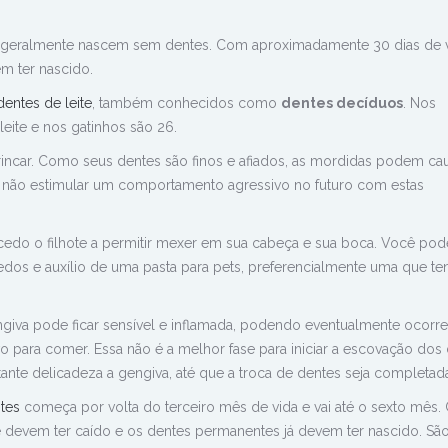
geralmente nascem sem dentes. Com aproximadamente 30 dias de v
em ter nascido.
dentes de leite
, também conhecidos como
dentes decíduos
. Nos
eite e nos gatinhos são 26.
incar. Como seus dentes são finos e afiados, as mordidas podem ca
a não estimular um comportamento agressivo no futuro com estas
edo o filhote a permitir mexer em sua cabeça e sua boca. Você pod
os e auxílio de uma pasta para pets, preferencialmente uma que te
ngiva pode ficar sensível e inflamada, podendo eventualmente ocorre
vo para comer. Essa não é a melhor fase para iniciar a escovação dos 
nte delicadeza a gengiva, até que a troca de dentes seja completad
tes
começa por volta do terceiro mês de vida e vai até o sexto mês.
e devem ter caído e os dentes permanentes já devem ter nascido. Sã