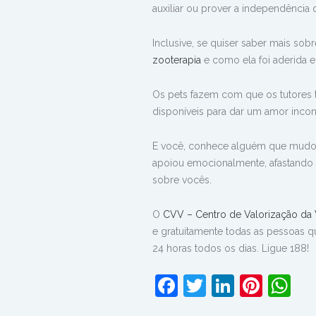
auxiliar ou prover a independência 
Inclusive, se quiser saber mais so
zooterapia
e como ela foi aderida e
Os pets fazem com que os tutores
disponíveis para dar um amor incon
E você, conhece alguém que mudou 
apoiou emocionalmente, afastando 
sobre vocês.
O
CVV – Centro de Valorização da 
e gratuitamente todas as pessoas qu
24 horas todos os dias. Ligue 188!
Facebook
Twitter
LinkedI
Pinte
W