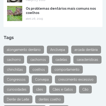
Os problemas dentários mais comuns nos
coelhos
abril 26, 2019
Tags
alongamento dentário
Anclivepa
arcada dentária
cachorro
cachorros
cadelas
características
chinchillas
coelhos
comportamento
Congressos
Convepa
crescimento excessivo
curiosidades
cães
Cães e Gatos
Cão
Dente de Leite
dentes coelho