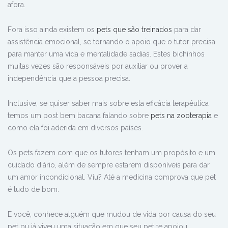
afora.
Fora isso ainda existem os
pets que são treinados
para dar
assistência emocional, se tornando o apoio que o tutor precisa
para manter uma vida e mentalidade sadias. Estes bichinhos
muitas vezes são responsáveis por auxiliar ou prover a
independência que a pessoa precisa.
Inclusive, se quiser saber mais sobre esta eficácia terapêutica
temos um post bem bacana falando sobre
pets na zooterapia
e
como ela foi aderida em diversos países.
Os pets fazem com que os tutores tenham um propósito e um
cuidado diário, além de sempre estarem disponíveis para dar
um amor incondicional. Viu? Até a medicina comprova que pet
é tudo de bom.
E você, conhece alguém que mudou de vida por causa do seu
pet ou já viveu uma situação em que seu pet te apoiou