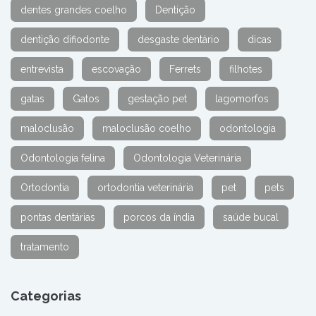
dentes grandes coelho
Dentição
dentição difiodonte
desgaste dentário
dicas
entrevista
escovação
Ferrets
filhotes
gatas
Gatos
gestação pet
lagomorfos
maloclusão
maloclusão coelho
odontologia
Odontologia felina
Odontologia Veterinária
Ortodontia
ortodontia veterinária
pet
pets
pontas dentárias
porcos da índia
saúde bucal
tratamento
Categorias