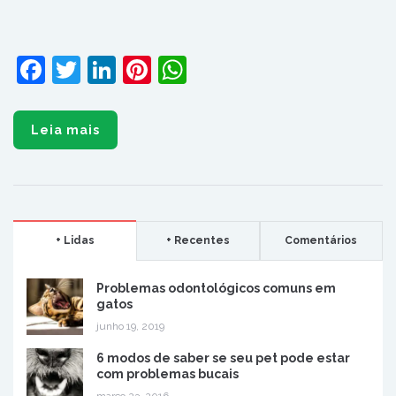
Facebook
Twitter
LinkedIn
Pinterest
WhatsApp
Leia mais
+ Lidas
+ Recentes
Comentários
Problemas odontológicos comuns em
gatos
junho 19, 2019
6 modos de saber se seu pet pode estar
com problemas bucais
março 23, 2016