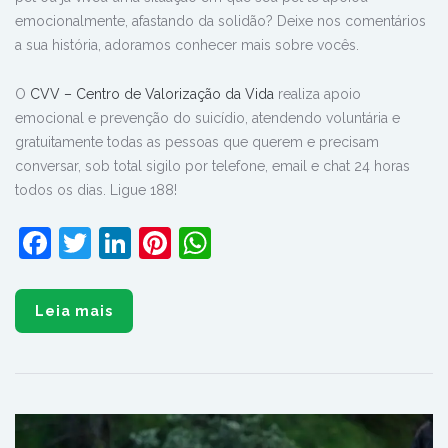
emocionalmente, afastando da solidão? Deixe nos comentários
a sua história, adoramos conhecer mais sobre vocês.
O
CVV – Centro de Valorização da Vida
realiza apoio
emocional e prevenção do suicídio, atendendo voluntária e
gratuitamente todas as pessoas que querem e precisam
conversar, sob total sigilo por telefone, email e chat 24 horas
todos os dias. Ligue 188!
Facebook
Twitter
LinkedIn
Pinterest
WhatsApp
Leia mais