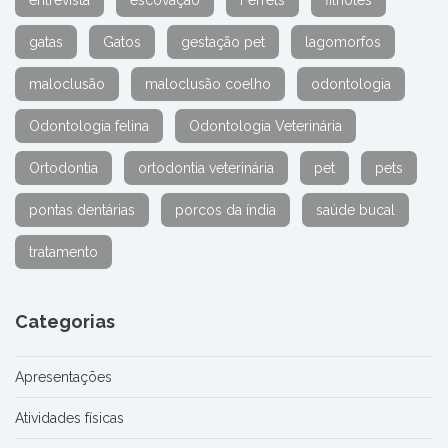
entrevista
escovação
Ferrets
filhotes
gatas
Gatos
gestação pet
lagomorfos
maloclusão
maloclusão coelho
odontologia
Odontologia felina
Odontologia Veterinária
Ortodontia
ortodontia veterinária
pet
pets
pontas dentárias
porcos da índia
saúde bucal
tratamento
Categorias
Apresentações
Atividades físicas