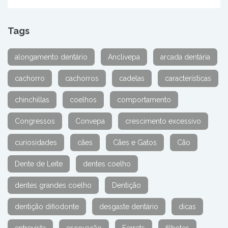
Tags
alongamento dentário
Anclivepa
arcada dentária
cachorro
cachorros
cadelas
características
chinchillas
coelhos
comportamento
Congressos
Convepa
crescimento excessivo
curiosidades
cães
Cães e Gatos
Cão
Dente de Leite
dentes coelho
dentes grandes coelho
Dentição
dentição difiodonte
desgaste dentário
dicas