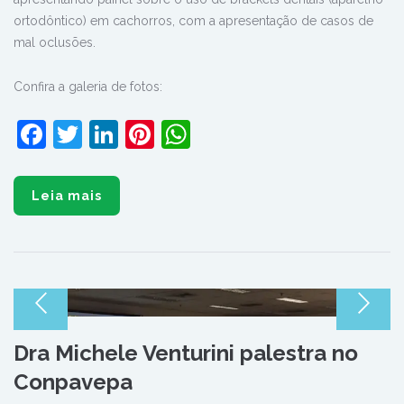
ortodôntico) em cachorros, com a apresentação de casos de
mal oclusões.
Confira a galeria de fotos:
Facebook
Twitter
LinkedIn
Pinterest
WhatsApp
Leia mais