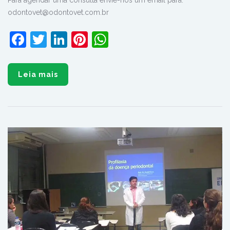
Para agendar uma consulta envie-nos um email para:
odontovet@odontovet.com.br
Facebook
Twitter
LinkedIn
Pinterest
WhatsApp
Leia mais