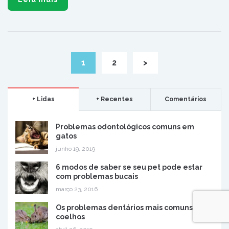
dos tumores
.
O
Congresso de Especialidades Veterinárias
– dentro do
qual havia o de Odontologia Veterinária – contou com
aproximadamente 5000 inscritos.
Facebook
Twitter
LinkedIn
Pinterest
WhatsApp
Leia mais
1
2
>
+ Lidas
+ Recentes
Comentários