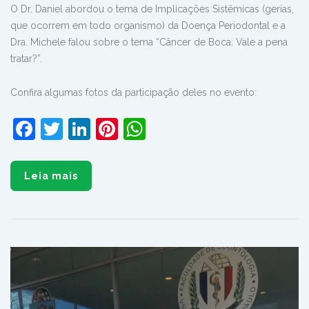
O Dr. Daniel abordou o tema de Implicações Sistêmicas (gerias,
que ocorrem em todo organismo) da Doença Periodontal e a
Dra. Michele falou sobre o tema “Câncer de Boca: Vale a pena
tratar?”.
Confira algumas fotos da participação deles no evento:
Facebook
Twitter
LinkedIn
Pinterest
WhatsApp
Leia mais