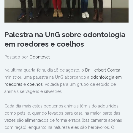
Palestra na UnG sobre odontologia
em roedores e coelhos
Postado por
Odontovet
Na última quarta-feira, dia 16 de agosto, o
Dr. Herbert Correa
ministrou uma palestra na UnG abordando a
odontologia em
roedores
e
coelhos
, voltada para um grupo de estudo de
animais selvagens e silvestres.
Cada dia mais estes pequenos animais têm sido adquiridos
como pets, e, quando levados para casa, na maior parte das
vezes são alimentados de forma errada (basicamente apenas
com ração), enquanto na natureza eles são herbívoros. O