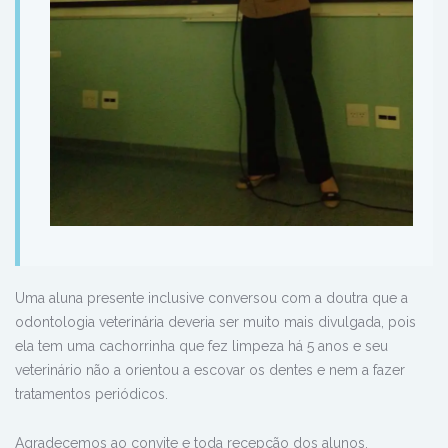
Uma aluna presente inclusive conversou com a doutra que a
odontologia veterinária deveria ser muito mais divulgada, pois
ela tem uma cachorrinha que fez limpeza há 5 anos e seu
veterinário não a orientou a escovar os dentes e nem a fazer
tratamentos periódicos.
Agradecemos ao convite e toda recepção dos alunos.