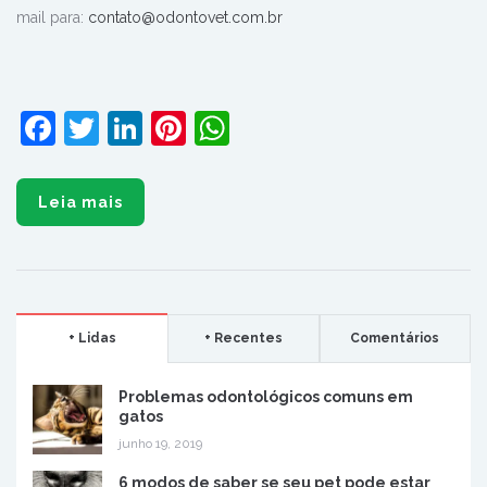
mail para
:
contato@odontovet.com.br
Facebook
Twitter
LinkedIn
Pinterest
WhatsApp
Leia mais
+ Lidas
+ Recentes
Comentários
Problemas odontológicos comuns em
gatos
junho 19, 2019
6 modos de saber se seu pet pode estar