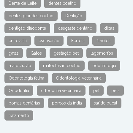
Dente de Leite
dentes coelho
dentes grandes coelho
Dentição
dentição difiodonte
desgaste dentário
dicas
entrevista
escovação
Ferrets
filhotes
gatas
Gatos
gestação pet
lagomorfos
maloclusão
maloclusão coelho
odontologia
Odontologia felina
Odontologia Veterinária
Ortodontia
ortodontia veterinária
pet
pets
pontas dentárias
porcos da índia
saúde bucal
tratamento