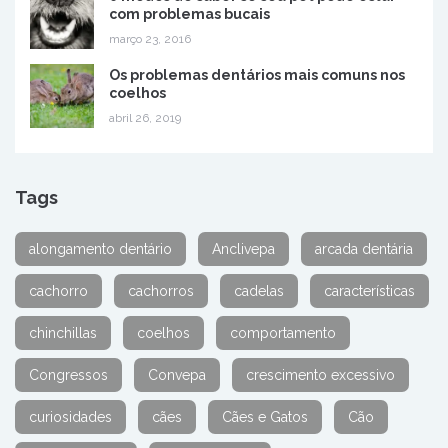
com problemas bucais
março 23, 2016
Os problemas dentários mais comuns nos
coelhos
abril 26, 2019
Tags
alongamento dentário
Anclivepa
arcada dentária
cachorro
cachorros
cadelas
características
chinchillas
coelhos
comportamento
Congressos
Convepa
crescimento excessivo
curiosidades
cães
Cães e Gatos
Cão