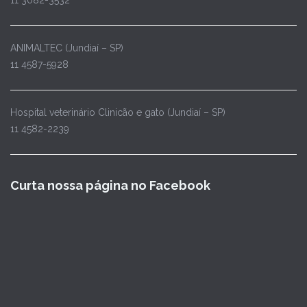
11 3082-3532
ANIMALTEC (Jundiaí – SP)
11 4587-5928
Hospital veterinário Clinicão e gato (Jundiaí – SP)
11 4582-2239
Curta nossa página no Facebook