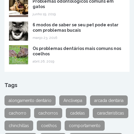
Problemas odontológicos comuns em
gatos
junho 19, 2019
6 modos de saber se seu pet pode estar
com problemas bucais
março 23, 2016
Os problemas dentários mais comuns nos
coelhos
abril 26, 2019
Tags
alongamento dentário
Anclivepa
arcada dentária
cachorro
cachorros
cadelas
características
chinchillas
coelhos
comportamento