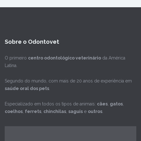
Sobre o Odontovet
O primeiro
centro odontológico veterinário
da América
Latina.
Segundo do mundo, com mais de 20 anos de experiência em
saúde oral dos pets
.
Especializado em todos os tipos de animais:
cães
,
gatos
,
coelhos
,
ferrets
,
chinchilas
,
saguis
e
outros
.