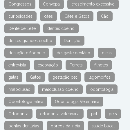
Congressos
Convepa
crescimento excessivo
curiosidades
cães
Cães e Gatos
Cão
Dente de Leite
dentes coelho
dentes grandes coelho
Dentição
dentição difiodonte
desgaste dentário
dicas
entrevista
escovação
Ferrets
filhotes
gatas
Gatos
gestação pet
lagomorfos
maloclusão
maloclusão coelho
odontologia
Odontologia felina
Odontologia Veterinária
Ortodontia
ortodontia veterinária
pet
pets
pontas dentárias
porcos da índia
saúde bucal