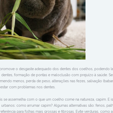
o promove o desgaste adequado dos dentes dos coelhos, podendo le
entes, formação de pontas e maloclusão com prejuízo à saúde. Se
omendo menos, perda de peso, alterações nas fezes, salivação (baba
 estar com problemas nos dentes.
mais se assemelha com o que um coelho come na natureza, capim. E i
 urbanos: como arrumar capim? Algumas alternativas são: fenos, pal
referência para folhas mais grossas e fibrosas. Evite verduras, como a