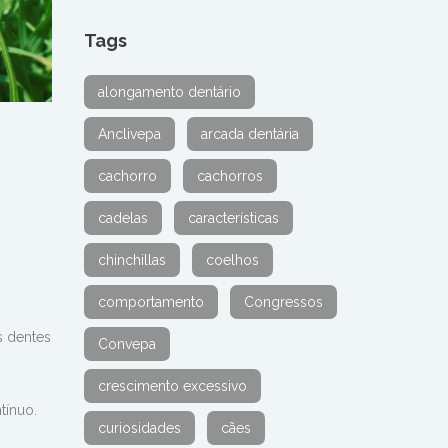
Tags
alongamento dentário
Anclivepa
arcada dentária
cachorro
cachorros
cadelas
características
chinchillas
coelhos
comportamento
Congressos
s dentes
Convepa
crescimento excessivo
tínuo.
curiosidades
cães