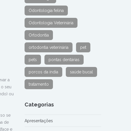
Odontologia felina
Odontologia Veterinária
Ortodontia
ortodontia veterinária
pet
pets
pontas dentárias
porcos da índia
saúde bucal
var a
tratamento
 o seu
ndo) ou
Categorias
sso se
Apresentações
ha de
lface e