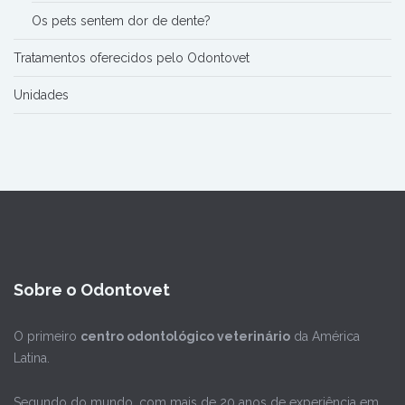
Os pets sentem dor de dente?
Tratamentos oferecidos pelo Odontovet
Unidades
Sobre o Odontovet
O primeiro
centro odontológico veterinário
da América
Latina.
Segundo do mundo, com mais de 20 anos de experiência em