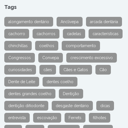
Tags
alongamento dentário
Anclivepa
arcada dentária
cachorro
cachorros
cadelas
características
chinchillas
coelhos
comportamento
Congressos
Convepa
crescimento excessivo
curiosidades
cães
Cães e Gatos
Cão
Dente de Leite
dentes coelho
dentes grandes coelho
Dentição
dentição difiodonte
desgaste dentário
dicas
entrevista
escovação
Ferrets
filhotes