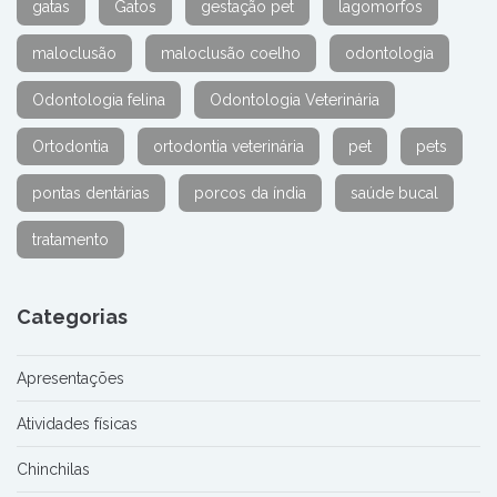
gatas
Gatos
gestação pet
lagomorfos
maloclusão
maloclusão coelho
odontologia
Odontologia felina
Odontologia Veterinária
Ortodontia
ortodontia veterinária
pet
pets
pontas dentárias
porcos da índia
saúde bucal
tratamento
Categorias
Apresentações
Atividades físicas
Chinchilas