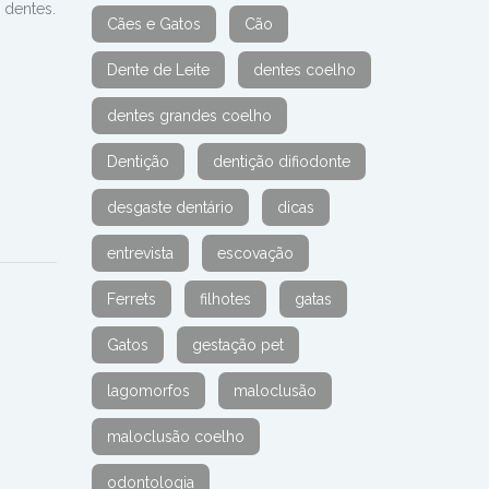
 dentes.
Cães e Gatos
Cão
Dente de Leite
dentes coelho
dentes grandes coelho
Dentição
dentição difiodonte
desgaste dentário
dicas
entrevista
escovação
Ferrets
filhotes
gatas
Gatos
gestação pet
lagomorfos
maloclusão
maloclusão coelho
odontologia