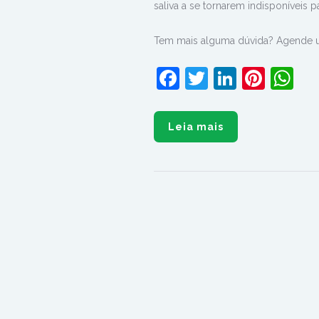
saliva a se tornarem indisponíveis 
Tem mais alguma dúvida? Agende 
Facebook
Twitter
LinkedI
Pinte
W
Leia mais