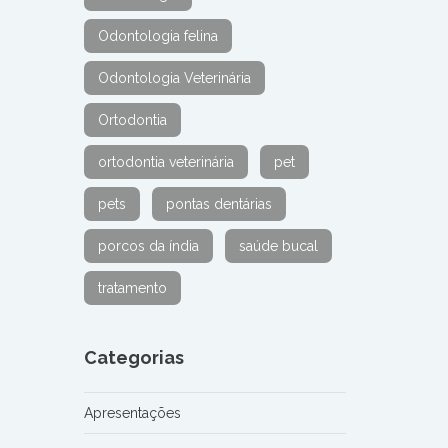
Odontologia felina
Odontologia Veterinária
Ortodontia
ortodontia veterinária
pet
pets
pontas dentárias
porcos da índia
saúde bucal
tratamento
Categorias
Apresentações