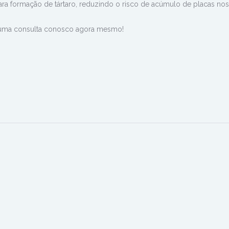
para formação de tártaro, reduzindo o risco de acúmulo de placas nos
uma consulta conosco agora mesmo!
n
rest
hatsApp