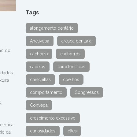
Tags
alongamento dentário
Anclivepa
arcada dentária
ção do
cachorro
cachorros
cadelas
características
oldados
chinchillas
coelhos
xtura
comportamento
Congressos
,
Convepa
crescimento excessivo
de bucal
curiosidades
cães
cio da