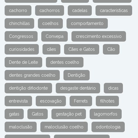
cachorro
cachorros
cadelas
características
chinchillas
coelhos
comportamento
Congressos
Convepa
crescimento excessivo
curiosidades
cães
Cães e Gatos
Cão
Dente de Leite
dentes coelho
dentes grandes coelho
Dentição
dentição difiodonte
desgaste dentário
dicas
entrevista
escovação
Ferrets
filhotes
gatas
Gatos
gestação pet
lagomorfos
maloclusão
maloclusão coelho
odontologia