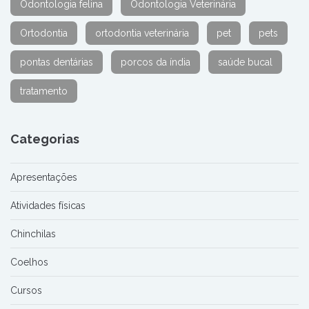
Odontologia felina
Odontologia Veterinária
Ortodontia
ortodontia veterinária
pet
pets
pontas dentárias
porcos da índia
saúde bucal
tratamento
Categorias
Apresentações
Atividades físicas
Chinchilas
Coelhos
Cursos