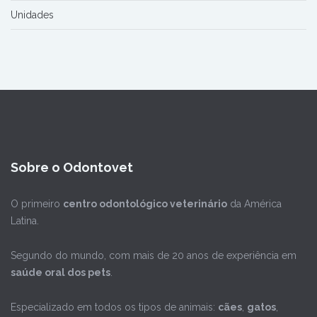
Unidades
Sobre o Odontovet
O primeiro
centro odontológico veterinário
da América
Latina.
Segundo do mundo, com mais de 20 anos de experiência em
saúde oral dos pets
.
Especializado em todos os tipos de animais:
cães
,
gatos
,