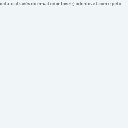
contato através do email odontovet@odontovet.com e pelo
n
rest
hatsApp