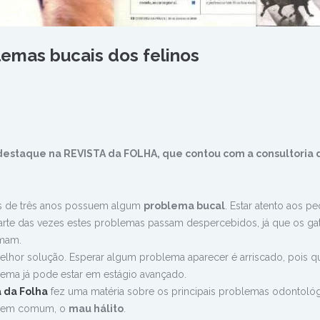
emas bucais dos felinos
 destaque na REVISTA da FOLHA, que contou com a consultoria 
 de três anos possuem algum
problema bucal
. Estar atento aos p
 parte das vezes estes problemas passam despercebidos, já que os g
amam.
elhor solução. Esperar algum problema aparecer é arriscado, pois 
lema já pode estar em estágio avançado.
a da Folha
fez uma matéria sobre os principais problemas odontoló
al em comum, o
mau hálito
.