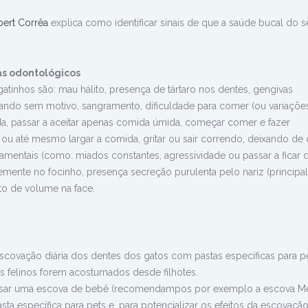
bert Corrêa
explica como identificar sinais de que a saúde bucal do s
as odontológicos
atinhos são: mau hálito, presença de tártaro nos dentes, gengivas
bando sem motivo, sangramento, dificuldade para comer (ou variaçõ
ida, passar a aceitar apenas comida úmida, começar comer e fazer
u até mesmo largar a comida, gritar ou sair correndo, deixando de 
mentais (como: miados constantes, agressividade ou passar a ficar q
ntemente no focinho, presença secreção purulenta pelo nariz (princip
to de volume na face.
covação diária dos dentes dos gatos com pastas específicas para pe
s felinos forem acostumados desde filhotes.
l usar uma escova de bebê (recomendampos por exemplo a escova M
sta específica para pets e, para potencializar os efeitos da escovação