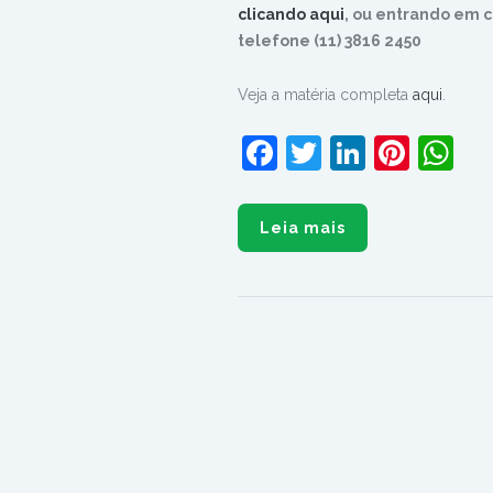
clicando aqui
, ou entrando em 
telefone (11) 3816 2450
Veja a matéria completa
aqui
.
Facebook
Twitter
LinkedI
Pinte
W
Leia mais