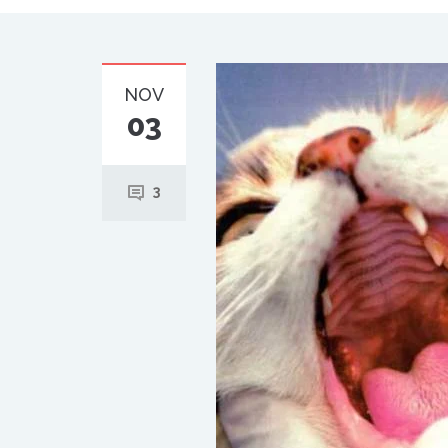
NOV
03
3