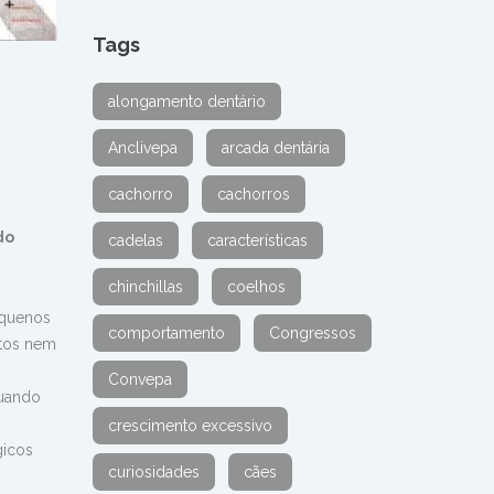
Tags
alongamento dentário
Anclivepa
arcada dentária
cachorro
cachorros
do
cadelas
características
chinchillas
coelhos
equenos
comportamento
Congressos
atos nem
Convepa
quando
crescimento excessivo
gicos
curiosidades
cães