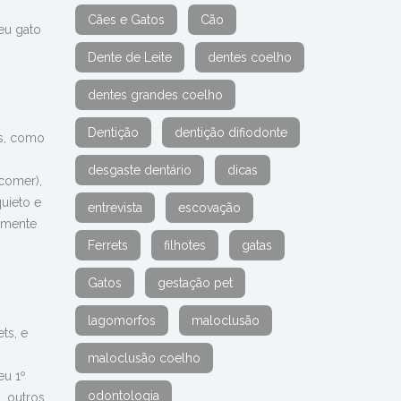
Cães e Gatos
Cão
eu gato
Dente de Leite
dentes coelho
dentes grandes coelho
Dentição
dentição difiodonte
es, como
desgaste dentário
dicas
comer),
uieto e
entrevista
escovação
almente
Ferrets
filhotes
gatas
Gatos
gestação pet
lagomorfos
maloclusão
ts, e
maloclusão coelho
eu 1º
odontologia
, outros