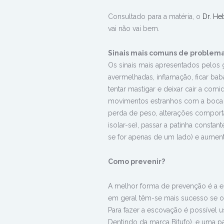
Consultado para a matéria, o
Dr. He
vai não vai bem.
Sinais mais comuns de problem
Os sinais mais apresentados pelos g
avermelhadas, inflamação, ficar ba
tentar mastigar e deixar cair a com
movimentos estranhos com a boca o
perda de peso, alterações comporta
isolar-se), passar a patinha consta
se for apenas de um lado) e aumen
Como prevenir?
A melhor forma de prevenção é a es
em geral têm-se mais sucesso se o
Para fazer a escovação é possíve
Dentindo da marca Bitufo), e uma pa