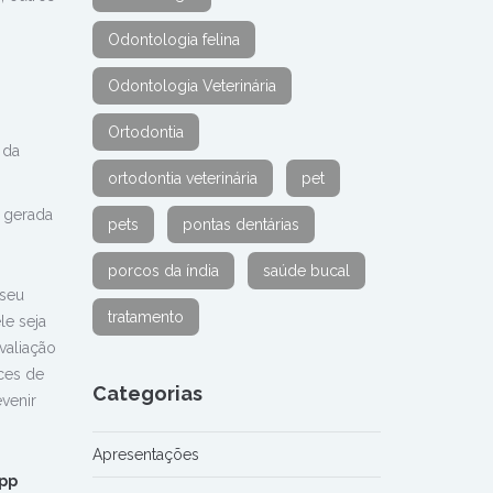
Odontologia felina
.
Odontologia Veterinária
Ortodontia
 da
ortodontia veterinária
pet
o gerada
pets
pontas dentárias
porcos da índia
saúde bucal
 seu
tratamento
le seja
valiação
ces de
Categorias
evenir
Apresentações
pp