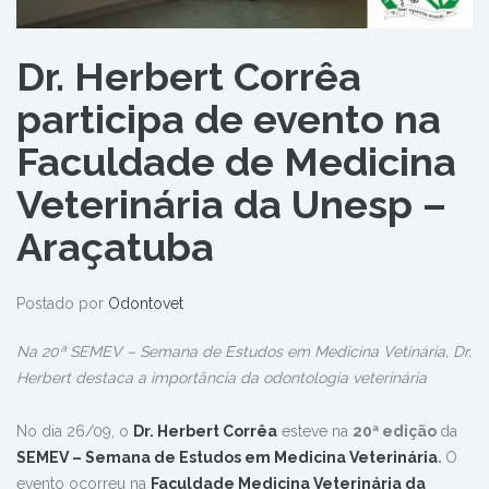
Dr. Herbert Corrêa
participa de evento na
Faculdade de Medicina
Veterinária da Unesp –
Araçatuba
Postado por
Odontovet
Na 20ª SEMEV – Semana de Estudos em Medicina Vetinária, Dr.
Herbert destaca a importância da odontologia veterinária
No dia 26/09, o
Dr. Herbert Corrêa
esteve na
20ª edição
da
SEMEV – Semana de Estudos em Medicina Veterinária
.
O
evento ocorreu na
Faculdade Medicina Veterinária da