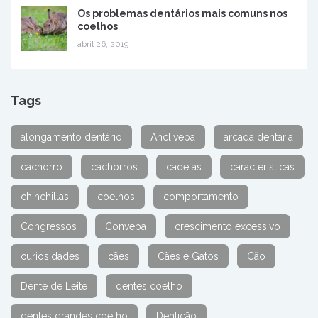
Os problemas dentários mais comuns nos
coelhos
abril 26, 2019
Tags
alongamento dentário
Anclivepa
arcada dentária
cachorro
cachorros
cadelas
características
chinchillas
coelhos
comportamento
Congressos
Convepa
crescimento excessivo
curiosidades
cães
Cães e Gatos
Cão
Dente de Leite
dentes coelho
dentes grandes coelho
Dentição