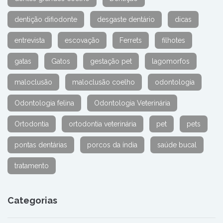
dentição difiodonte
desgaste dentário
dicas
entrevista
escovação
Ferrets
filhotes
gatas
Gatos
gestação pet
lagomorfos
maloclusão
maloclusão coelho
odontologia
Odontologia felina
Odontologia Veterinária
Ortodontia
ortodontia veterinária
pet
pets
pontas dentárias
porcos da índia
saúde bucal
tratamento
Categorias