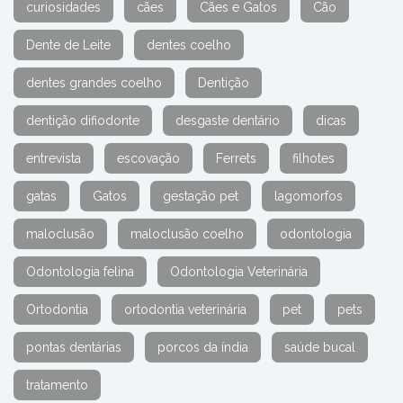
curiosidades
cães
Cães e Gatos
Cão
Dente de Leite
dentes coelho
dentes grandes coelho
Dentição
dentição difiodonte
desgaste dentário
dicas
entrevista
escovação
Ferrets
filhotes
gatas
Gatos
gestação pet
lagomorfos
maloclusão
maloclusão coelho
odontologia
Odontologia felina
Odontologia Veterinária
Ortodontia
ortodontia veterinária
pet
pets
pontas dentárias
porcos da índia
saúde bucal
tratamento