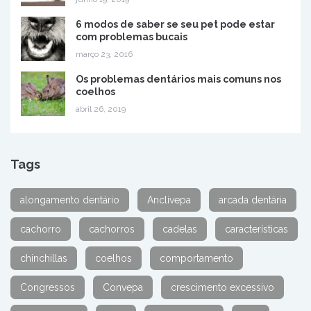
6 modos de saber se seu pet pode estar
com problemas bucais
março 23, 2016
Os problemas dentários mais comuns nos
coelhos
abril 26, 2019
Tags
alongamento dentário
Anclivepa
arcada dentária
cachorro
cachorros
cadelas
características
chinchillas
coelhos
comportamento
Congressos
Convepa
crescimento excessivo