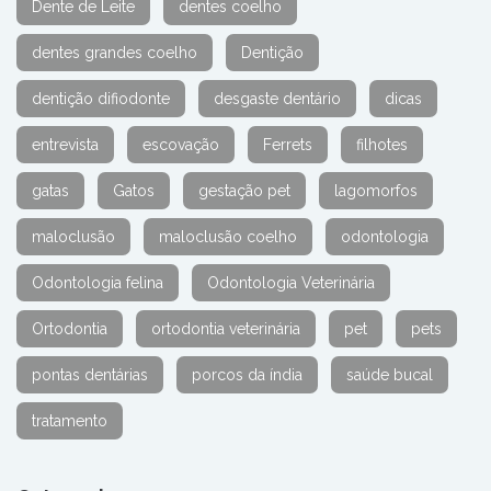
Dente de Leite
dentes coelho
dentes grandes coelho
Dentição
dentição difiodonte
desgaste dentário
dicas
entrevista
escovação
Ferrets
filhotes
gatas
Gatos
gestação pet
lagomorfos
maloclusão
maloclusão coelho
odontologia
Odontologia felina
Odontologia Veterinária
Ortodontia
ortodontia veterinária
pet
pets
pontas dentárias
porcos da índia
saúde bucal
tratamento