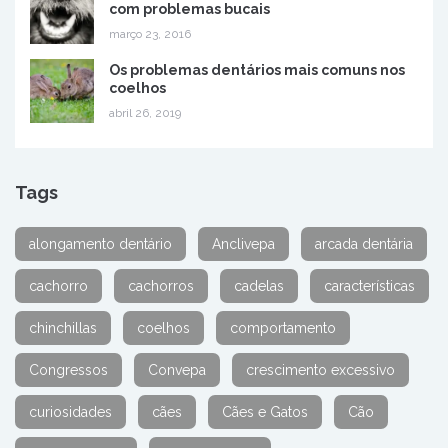
com problemas bucais
março 23, 2016
Os problemas dentários mais comuns nos
coelhos
abril 26, 2019
Tags
alongamento dentário
Anclivepa
arcada dentária
cachorro
cachorros
cadelas
características
chinchillas
coelhos
comportamento
Congressos
Convepa
crescimento excessivo
curiosidades
cães
Cães e Gatos
Cão