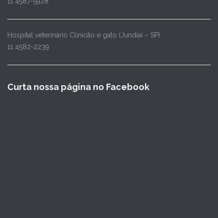
11 4587-5928
Hospital veterinário Clinicão e gato (Jundiaí – SP)
11 4582-2239
Curta nossa página no Facebook