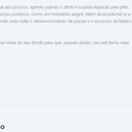
r aos poucos, apenas usando o dedo e a pasta especial para pets,
forços positivos, como um momento alegre. Além de acostumá-lo a 
sde cedo evita o desenvolvimento de placas e o acúmulo de tártaro,
a rotina do seu filhote para que, quando adulto, seu pet tenha mais
n
rest
hatsApp
io