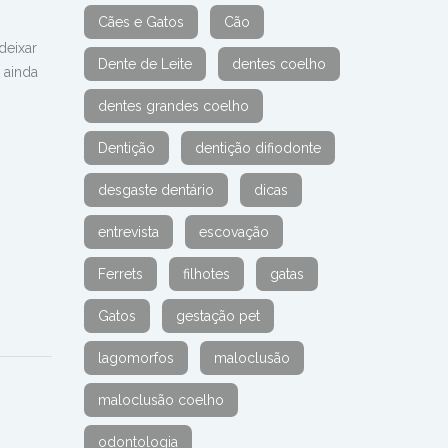
Cães e Gatos
Cão
deixar
Dente de Leite
dentes coelho
 ainda
dentes grandes coelho
Dentição
dentição difiodonte
desgaste dentário
dicas
entrevista
escovação
Ferrets
filhotes
gatas
Gatos
gestação pet
lagomorfos
maloclusão
maloclusão coelho
odontologia