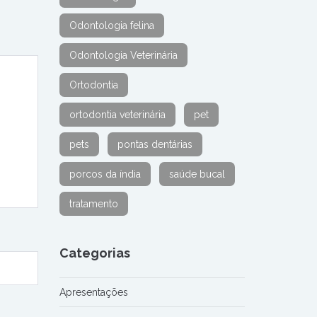
Odontologia felina
Odontologia Veterinária
Ortodontia
ortodontia veterinária
pet
pets
pontas dentárias
porcos da índia
saúde bucal
tratamento
Categorias
Apresentações