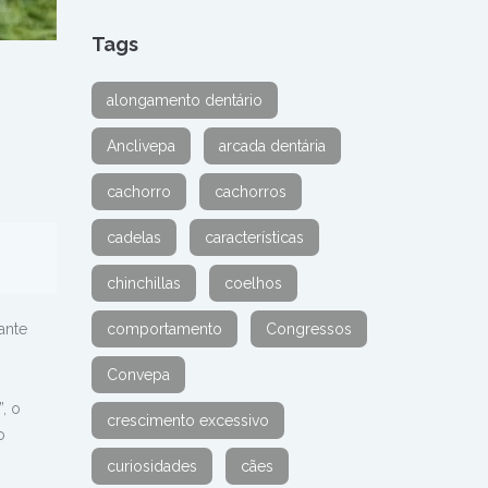
Tags
alongamento dentário
Anclivepa
arcada dentária
cachorro
cachorros
cadelas
características
chinchillas
coelhos
ante
comportamento
Congressos
Convepa
, o
crescimento excessivo
o
curiosidades
cães