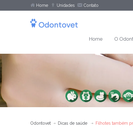
Home
Unidades
Contato
Home
O Odont
Odontovet
Dicas de saúde
Filhotes também p