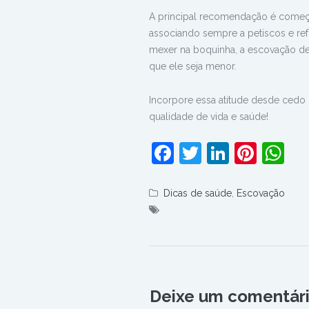
A principal recomendação é começa
associando sempre a petiscos e re
mexer na boquinha, a escovação de
que ele seja menor.
Incorpore essa atitude desde cedo n
qualidade de vida e saúde!
Facebook
Twitter
LinkedI
Pinte
W
Dicas de saúde
,
Escovação
Deixe um comentár