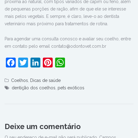
próxima ao natural, com tipos variados de capim ou feno, além
de pequenas porções de ração, afim de que ele se interesse
mais pelos vegetais. E sempre, é claro, leve-o ao dentista
veterinário mais próximo para tratamentos de rotina.
Para agendar uma consulta conosco e avaliar seu coelho, entre
em contato pelo email contato@odontovet.com.br
Facebook
Twitter
LinkedIn
Pinterest
WhatsApp
Coelhos
,
Dicas de saúde
dentição dos coelhos
,
pets exóticos
Deixe um comentário
O seu endereço de e-mail não será publicado.
Campos