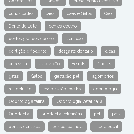
Congressos
Convepa
crescimento excessivo
curiosidades
cães
Cães e Gatos
Cão
Dente de Leite
dentes coelho
dentes grandes coelho
Dentição
dentição difiodonte
desgaste dentário
dicas
entrevista
escovação
Ferrets
filhotes
gatas
Gatos
gestação pet
lagomorfos
maloclusão
maloclusão coelho
odontologia
Odontologia felina
Odontologia Veterinária
Ortodontia
ortodontia veterinária
pet
pets
pontas dentárias
porcos da índia
saúde bucal