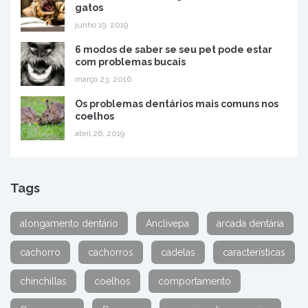
gatos
junho 19, 2019
6 modos de saber se seu pet pode estar
com problemas bucais
março 23, 2016
Os problemas dentários mais comuns nos
coelhos
abril 26, 2019
Tags
alongamento dentário
Anclivepa
arcada dentária
cachorro
cachorros
cadelas
características
chinchillas
coelhos
comportamento