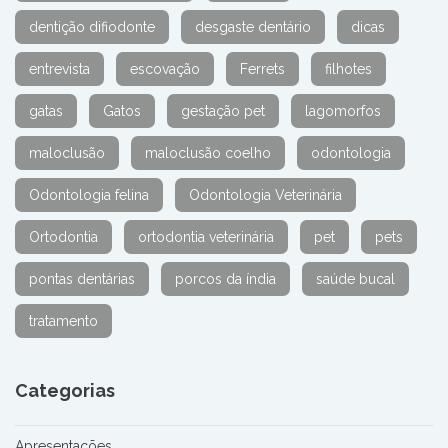
dentição difiodonte
desgaste dentário
dicas
entrevista
escovação
Ferrets
filhotes
gatas
Gatos
gestação pet
lagomorfos
maloclusão
maloclusão coelho
odontologia
Odontologia felina
Odontologia Veterinária
Ortodontia
ortodontia veterinária
pet
pets
pontas dentárias
porcos da índia
saúde bucal
tratamento
Categorias
Apresentações