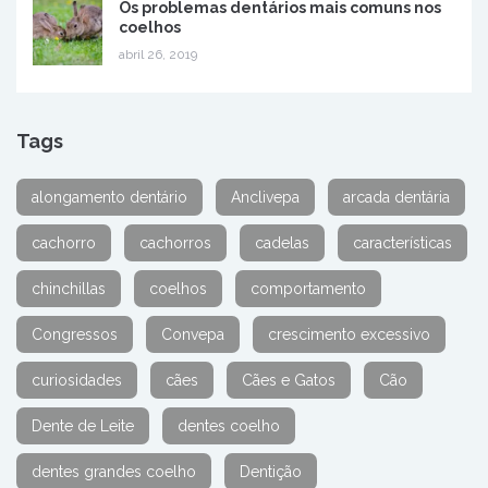
Os problemas dentários mais comuns nos
coelhos
abril 26, 2019
Tags
alongamento dentário
Anclivepa
arcada dentária
cachorro
cachorros
cadelas
características
chinchillas
coelhos
comportamento
Congressos
Convepa
crescimento excessivo
curiosidades
cães
Cães e Gatos
Cão
Dente de Leite
dentes coelho
dentes grandes coelho
Dentição