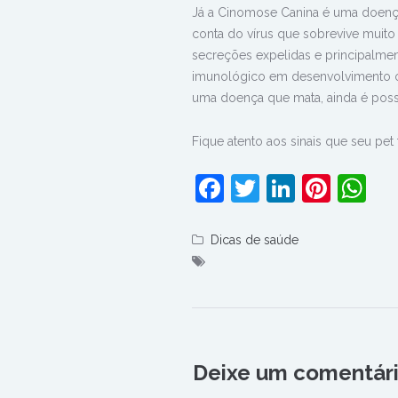
Já a Cinomose Canina é uma doença
conta do vírus que sobrevive muit
secreções expelidas e principalment
imunológico em desenvolvimento ou
uma doença que mata, ainda é possí
Fique atento aos sinais que seu pet 
Facebook
Twitter
LinkedI
Pinte
W
Dicas de saúde
Deixe um comentár