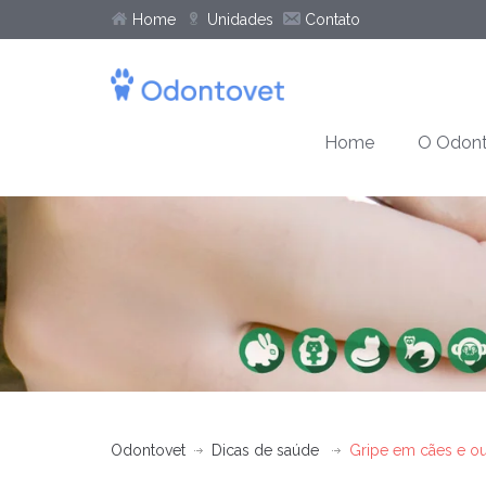
Home
Unidades
Contato
Home
O Odont
Odontovet
Dicas de saúde
Gripe em cães e ou