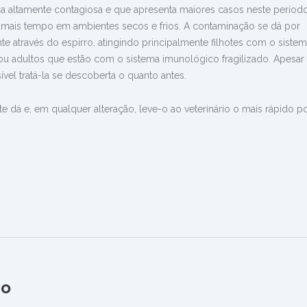
 altamente contagiosa e que apresenta maiores casos neste períod
o mais tempo em ambientes secos e frios. A contaminação se dá por
e através do espirro, atingindo principalmente filhotes com o siste
 adultos que estão com o sistema imunológico fragilizado. Apesar 
vel tratá-la se descoberta o quanto antes.
te dá e, em qualquer alteração, leve-o ao veterinário o mais rápido po
n
rest
hatsApp
io