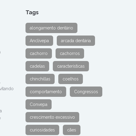
Tags
alongamento dentário
Anclivepa
arcada dentária
m
cachorro
cachorros
cadelas
características
chinchillas
coelhos
,
vitando
comportamento
Congressos
Convepa
a
crescimento excessivo
é
curiosidades
cães