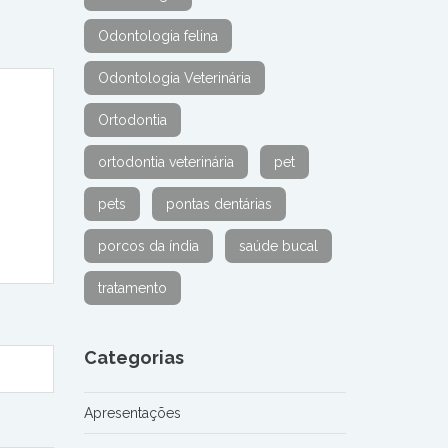
Odontologia felina
Odontologia Veterinária
Ortodontia
ortodontia veterinária
pet
pets
pontas dentárias
porcos da índia
saúde bucal
tratamento
Categorias
Apresentações