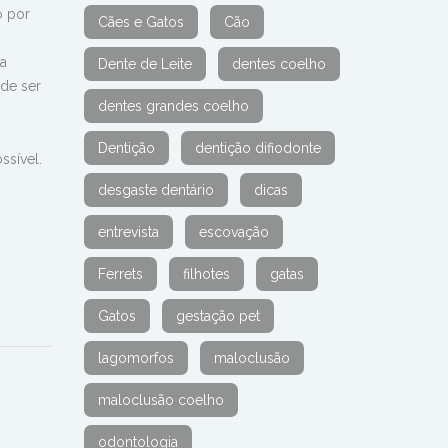
o por
Cães e Gatos
Cão
ma
Dente de Leite
dentes coelho
de ser
dentes grandes coelho
Dentição
dentição difiodonte
ssível.
desgaste dentário
dicas
entrevista
escovação
Ferrets
filhotes
gatas
Gatos
gestação pet
lagomorfos
maloclusão
maloclusão coelho
odontologia