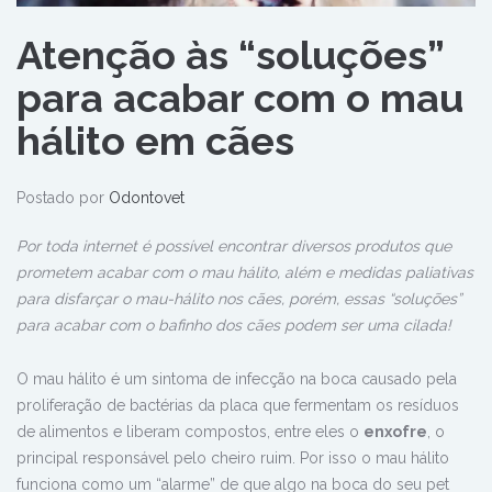
Atenção às “soluções”
para acabar com o mau
hálito em cães
Postado por
Odontovet
Por toda internet é possível encontrar diversos produtos que
prometem acabar com o mau hálito, além e medidas paliativas
para disfarçar o mau-hálito nos cães, porém, essas “soluções”
para acabar com o bafinho dos cães podem ser uma cilada!
O mau hálito é um sintoma de infecção na boca causado pela
proliferação de bactérias da placa que fermentam os resíduos
de alimentos e liberam compostos, entre eles o
enxofre
, o
principal responsável pelo cheiro ruim. Por isso o mau hálito
funciona como um “alarme” de que algo na boca do seu pet