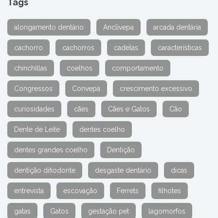
Tags
alongamento dentário
Anclivepa
arcada dentária
cachorro
cachorros
cadelas
características
chinchillas
coelhos
comportamento
Congressos
Convepa
crescimento excessivo
curiosidades
cães
Cães e Gatos
Cão
Dente de Leite
dentes coelho
dentes grandes coelho
Dentição
dentição difiodonte
desgaste dentário
dicas
entrevista
escovação
Ferrets
filhotes
gatas
Gatos
gestação pet
lagomorfos