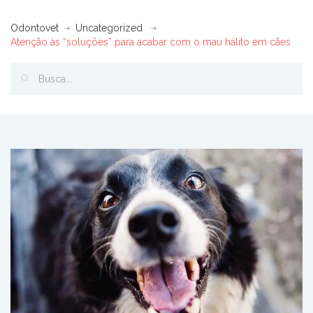
Odontovet
Uncategorized
Atenção às “soluções” para acabar com o mau hálito em cães