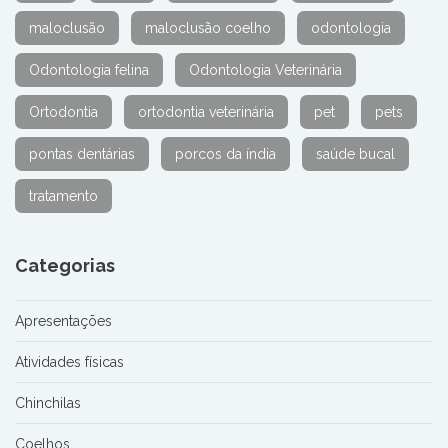
maloclusão
maloclusão coelho
odontologia
Odontologia felina
Odontologia Veterinária
Ortodontia
ortodontia veterinária
pet
pets
pontas dentárias
porcos da índia
saúde bucal
tratamento
Categorias
Apresentações
Atividades físicas
Chinchilas
Coelhos