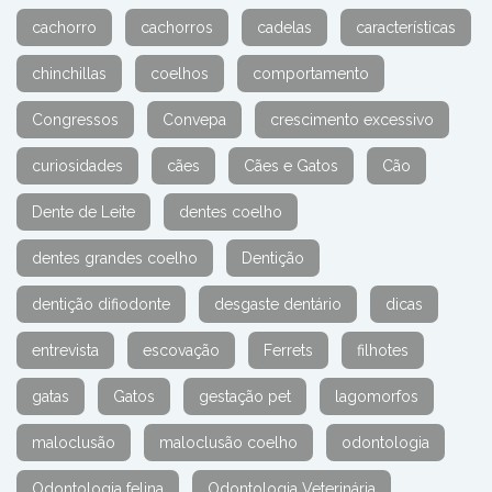
cachorro
cachorros
cadelas
características
chinchillas
coelhos
comportamento
Congressos
Convepa
crescimento excessivo
curiosidades
cães
Cães e Gatos
Cão
Dente de Leite
dentes coelho
dentes grandes coelho
Dentição
dentição difiodonte
desgaste dentário
dicas
entrevista
escovação
Ferrets
filhotes
gatas
Gatos
gestação pet
lagomorfos
maloclusão
maloclusão coelho
odontologia
Odontologia felina
Odontologia Veterinária