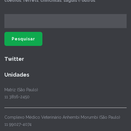
coelhos
,
ferrets
,
chinchilas
,
saguis
e
outros
.
Twitter
Unidades
Matriz (São Paulo)
11 3816-2450
Complexo Médico Veterinário Anhembi Morumbi (São Paulo)
11 99027-4074