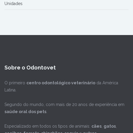
Unidades
Sobre o Odontovet
O primeiro
centro odontológico veterinário
da América
Latina.
Segundo do mundo, com mais de 20 anos de experiência em
saúde oral dos pets
.
Especializado em todos os tipos de animais:
cães
,
gatos
,