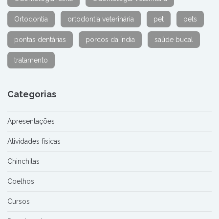
Ortodontia
ortodontia veterinária
pet
pets
pontas dentárias
porcos da índia
saúde bucal
tratamento
Categorias
Apresentações
Atividades físicas
Chinchilas
Coelhos
Cursos