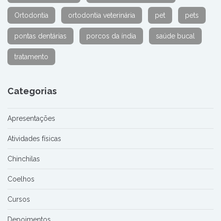
Ortodontia
ortodontia veterinária
pet
pets
pontas dentárias
porcos da índia
saúde bucal
tratamento
Categorias
Apresentações
Atividades físicas
Chinchilas
Coelhos
Cursos
Depoimentos