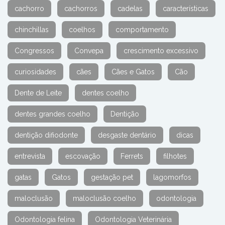
cachorro
cachorros
cadelas
características
chinchillas
coelhos
comportamento
Congressos
Convepa
crescimento excessivo
curiosidades
cães
Cães e Gatos
Cão
Dente de Leite
dentes coelho
dentes grandes coelho
Dentição
dentição difiodonte
desgaste dentário
dicas
entrevista
escovação
Ferrets
filhotes
gatas
Gatos
gestação pet
lagomorfos
maloclusão
maloclusão coelho
odontologia
Odontologia felina
Odontologia Veterinária