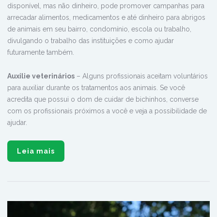
disponível, mas não dinheiro, pode promover campanhas para
arrecadar alimentos, medicamentos e até dinheiro para abrigos
de animais em seu bairro, condomínio, escola ou trabalho,
divulgando o trabalho das instituições e como ajudar
futuramente também.
Auxilie veterinários
– Alguns profissionais aceitam voluntários
para auxiliar durante os tratamentos aos animais. Se você
acredita que possui o dom de cuidar de bichinhos, converse
com os profissionais próximos a você e veja a possibilidade de
ajudar.
Leia mais