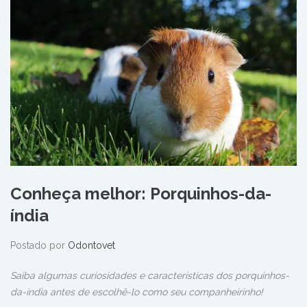
Conheça melhor: Porquinhos-da-
índia
Postado por
Odontovet
Saiba algumas curiosidades e características dos porquinhos-
da-índia antes de escolhê-lo como seu companheirinho!