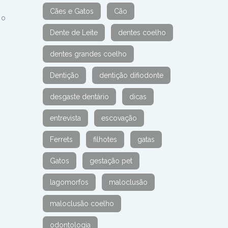
Cães e Gatos
Cão
 o
Dente de Leite
dentes coelho
dentes grandes coelho
Dentição
dentição difiodonte
desgaste dentário
dicas
entrevista
escovação
Ferrets
filhotes
gatas
Gatos
gestação pet
lagomorfos
maloclusão
maloclusão coelho
odontologia