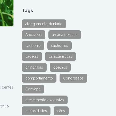
Tags
alongamento dentário
Anclivepa
arcada dentária
cachorro
cachorros
cadelas
características
chinchillas
coelhos
comportamento
Congressos
s dentes
Convepa
crescimento excessivo
tínuo.
curiosidades
cães