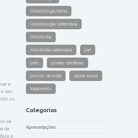
Odontologia felina
Odontologia Veterinária
Ortodontia
ortodontia veterinária
pet
pets
pontas dentárias
porcos da índia
saúde bucal
var a
tratamento
 o seu
ndo) ou
Categorias
sso se
Apresentações
ha de
lface e