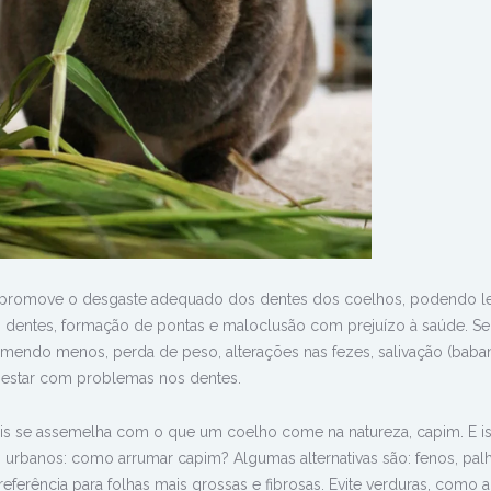
o promove o desgaste adequado dos dentes dos coelhos, podendo le
entes, formação de pontas e maloclusão com prejuízo à saúde. Se
omendo menos, perda de peso, alterações nas fezes, salivação (baba
 estar com problemas nos dentes.
mais se assemelha com o que um coelho come na natureza, capim. E i
 urbanos: como arrumar capim? Algumas alternativas são: fenos, pal
referência para folhas mais grossas e fibrosas. Evite verduras, como a