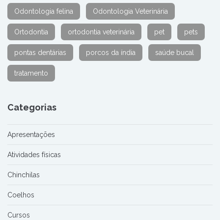
Odontologia felina
Odontologia Veterinária
Ortodontia
ortodontia veterinária
pet
pets
pontas dentárias
porcos da índia
saúde bucal
tratamento
Categorias
Apresentações
Atividades físicas
Chinchilas
Coelhos
Cursos