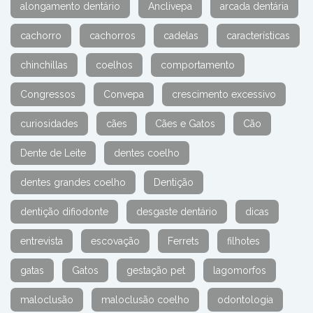
alongamento dentário
Anclivepa
arcada dentária
cachorro
cachorros
cadelas
características
chinchillas
coelhos
comportamento
Congressos
Convepa
crescimento excessivo
curiosidades
cães
Cães e Gatos
Cão
Dente de Leite
dentes coelho
dentes grandes coelho
Dentição
dentição difiodonte
desgaste dentário
dicas
entrevista
escovação
Ferrets
filhotes
gatas
Gatos
gestação pet
lagomorfos
maloclusão
maloclusão coelho
odontologia