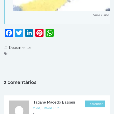
Nina e sua tu
Facebook
Twitter
LinkedIn
Pinterest
WhatsApp
Depoimentos
2 comentários
Tatiane Macedo Bassani
Responder
11 de julho de 2021