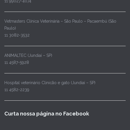
11 99027-4074
Vetmasters Clínica Veterinária – São Paulo – Pacaembú (São
Paulo)
11 3082-3532
ANIMALTEC (Jundiaí – SP)
11 4587-5928
Hospital veterinário Clinicão e gato (Jundiaí – SP)
11 4582-2239
Curta nossa página no Facebook