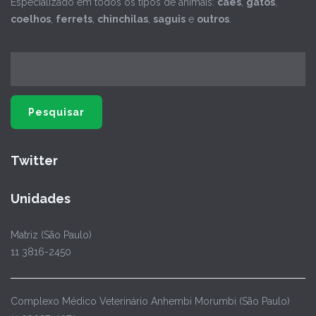
Especializado em todos os tipos de animais:
cães
,
gatos
,
coelhos
,
ferrets
,
chinchilas
,
saguis
e
outros
.
Twitter
Unidades
Matriz (São Paulo)
11 3816-2450
Complexo Médico Veterinário Anhembi Morumbi (São Paulo)