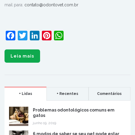
mail para
:
contato@odontovet.com.br
Facebook
Twitter
LinkedIn
Pinterest
WhatsApp
Leia mais
+ Lidas
+ Recentes
Comentários
Problemas odontológicos comuns em
gatos
junho 19, 2019
6 modos de saber se seu pet pode estar