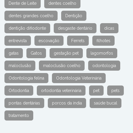
Dente de Leite
dentes coelho
dentes grandes coelho
Dentição
dentição difiodonte
desgaste dentário
dicas
entrevista
escovação
Ferrets
filhotes
gatas
Gatos
gestação pet
lagomorfos
maloclusão
maloclusão coelho
odontologia
Odontologia felina
Odontologia Veterinária
Ortodontia
ortodontia veterinária
pet
pets
pontas dentárias
porcos da índia
saúde bucal
tratamento