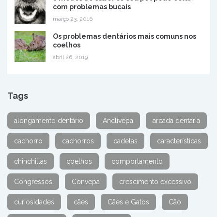
com problemas bucais
março 23, 2016
Os problemas dentários mais comuns nos
coelhos
abril 26, 2019
Tags
alongamento dentário
Anclivepa
arcada dentária
cachorro
cachorros
cadelas
características
chinchillas
coelhos
comportamento
Congressos
Convepa
crescimento excessivo
curiosidades
cães
Cães e Gatos
Cão