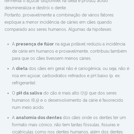
fermenta o açúcar disponível na dieta e produz ácido
desmineraliza e destrói o dente.
Portanto, provavelmente a combinação de vários fatores
explique a menor incidência de cáries em cães quando
comparado aos seres humanos. Algumas da hipóteses:
A
presença de flúor
na água potável reduziu a incidência
de cárie em humanos e provavelmente, contribuiu também
para que os cães tivessem menos cáries.
A
dieta
dos cães em geral não é cariogênica, ou seja, não é
rica em açúcar, carboidratos refinados e pH baixo (p. ex:
refrigerante).
O
pH da saliva
do cão é mais alto (7,5) que dos seres
humanos (6,5) e o desenvolvimento da cárie é favorecido
num meio ácido.
A
anatomia dos dentes
dos cães onde os dentes ter um
formato mais cônico, não tem tantas fóssulas, fissuras e
cicatrículas como nos dentes humanos, além dos dentes